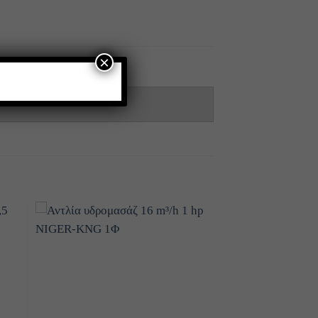
×
 to
Add to
ist
wishlist