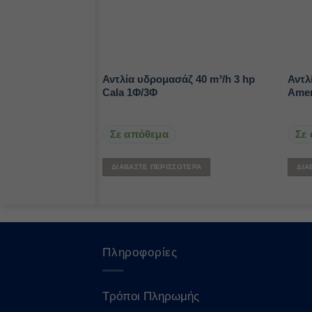
4,5 m³/h 1 hp
Αντλία υδρομασάζ 40 m³/h 3 hp
Αντλ
Cala 1Φ/3Φ
Amer
Σε απόθεμα
Σε
ΤΕΡΑ
ΔΙΑΒΆΣΤΕ ΠΕΡΙΣΣΌΤΕΡΑ
ΔΙΑ
Πληροφορίες
Τρόποι Πληρωμής