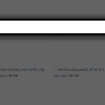
KRIPSOL
Add to
Add
wishlist
wishl