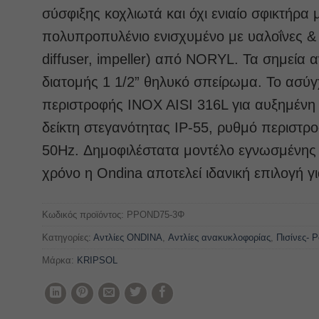
σύσφιξης κοχλιωτά και όχι ενιαίο σφικτήρα 
πολυπροπυλένιο ενισχυμένο με υαλοΐνες &
diffuser, impeller) από NORYL. Τα σημεία 
διατομής 1 1/2” θηλυκό σπείρωμα. Το ασύγ
περιστροφής INOX AISI 316L για αυξημένη
δείκτη στεγανότητας IP-55, ρυθμό περιστρ
50Hz. Δημοφιλέστατα μοντέλο εγνωσμένης α
χρόνο η Ondina αποτελεί ιδανική επιλογή γ
Κωδικός προϊόντος:
PPOND75-3Φ
Κατηγορίες:
Αντλίες ONDINA
,
Αντλίες ανακυκλοφορίας
,
Πισίνες- P
Μάρκα:
KRIPSOL