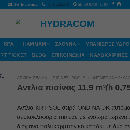
info@hydracom.gr
+30 2102321044
ΔΕ-ΠΑ 08:00 - 16:00
SPA
HAMMAM
ΣΑΟΥΝΑ
ΜΠΑΝΙΕΡΕΣ ΥΔΡ
RT TICKET
BLOG
ΕΠΙΚΟΙΝΩΝΙΑ
ΚΑΛΟΚΑΙΡΙΝΈΣ
to
ΑΡΧΙΚΉ ΣΕΛΊΔΑ
/
ΠΙΣΊΝΕΣ- POOLS
/
ΑΝΤΛΊΕΣ ΑΝΑΚΥΚΛ
ist
Αντλία πισίνας 11,9 m³/h 0,
Αντλία KRIPSOL σειρά ONDINA OK αυτόμα
ανακυκλοφορία πισίνας με ενσωματωμένο πρ
διάφανο πολυκαρμπονικό καπάκι με δύο αντ