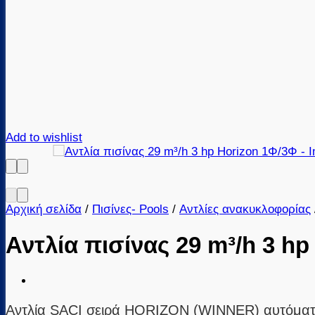
Add to wishlist
Αρχική σελίδα
/
Πισίνες- Pools
/
Αντλίες ανακυκλοφορίας
Αντλία πισίνας 29 m³/h 3 h
Αντλία SACI σειρά HORIZON (WINNER) αυτόματης