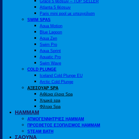
Grace 5 θέσεων – TOP SELLER
Atlanta 5 θέσεων
Paris mini pool με υπερχείλιση
SWIM SPAS
Aqua Motion
Blue Lagoon
Aqua Zen
Swim Pro
Aqua Sprint
Aquatic Pro
Swim Wave
COLD PLUNGE
Iceland Cold Plunge EU
Arctic Cold Plunge
ΑΞΕΣΟΥΑΡ SPA
Αιθέρια έλαια Spa
Χημικά spa
Φίλτρα Spa
HAMMAM
ΑΤΜΟΓΕΝΝΗΤΡΙΕΣ HAMMAM
ΠΡΟΣΘΕΤΟΣ ΕΞΟΠΛΙΣΜΟΣ HAMMAM
STEAM BATH
ΣΑΟΥΝΑ