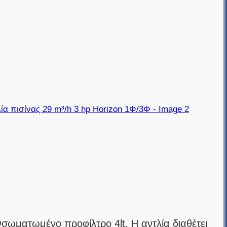
ωματωμένο προφίλτρο 4lt. H αντλία διαθέτει