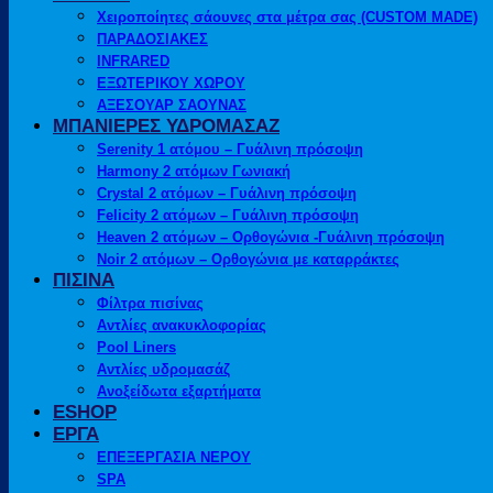
Χειροποίητες σάουνες στα μέτρα σας (CUSTOM MADE)
ΠΑΡΑΔΟΣΙΑΚΕΣ
INFRARED
ΕΞΩΤΕΡΙΚΟΥ ΧΩΡΟΥ
ΑΞΕΣΟΥΑΡ ΣΑΟΥΝΑΣ
ΜΠΑΝΙΕΡΕΣ ΥΔΡΟΜΑΣΑΖ
Serenity 1 ατόμου – Γυάλινη πρόσοψη
Harmony 2 ατόμων Γωνιακή
Crystal 2 ατόμων – Γυάλινη πρόσοψη
Felicity 2 ατόμων – Γυάλινη πρόσοψη
Heaven 2 ατόμων – Ορθογώνια -Γυάλινη πρόσοψη
Noir 2 ατόμων – Ορθογώνια με καταρράκτες
ΠΙΣΙΝΑ
Φίλτρα πισίνας
Αντλίες ανακυκλοφορίας
Pool Liners
Αντλίες υδρομασάζ
Ανοξείδωτα εξαρτήματα
ESHOP
ΕΡΓΑ
ΕΠΕΞΕΡΓΑΣΙΑ ΝΕΡΟΥ
SPA