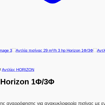
/
Αντλίες HORIZON
p Horizon 1Φ/3Φ
 αναρρόφησης για ανακυκλοφορία πισίνας με ενσ