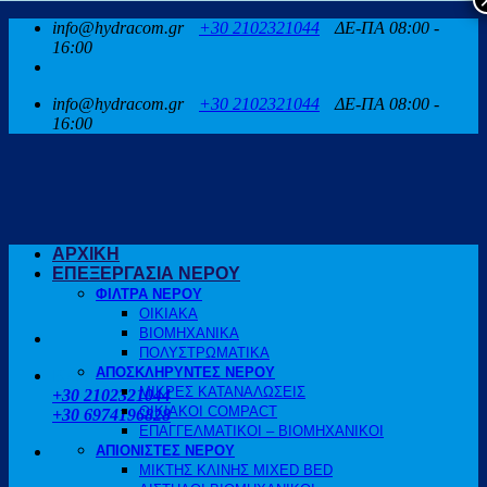
Μετάβαση
info@hydracom.gr
+30 2102321044
ΔΕ-ΠΑ 08:00 -
στο
16:00
περιεχόμενο
info@hydracom.gr
+30 2102321044
ΔΕ-ΠΑ 08:00 -
16:00
ΑΡΧΙΚΗ
ΕΠΕΞΕΡΓΑΣΙΑ ΝΕΡΟΥ
ΦΙΛΤΡΑ ΝΕΡΟΥ
ΟΙΚΙΑΚΑ
ΒΙΟΜΗΧΑΝΙΚΑ
ΠΟΛΥΣΤΡΩΜΑΤΙΚΑ
ΑΠΟΣΚΛΗΡΥΝΤΕΣ ΝΕΡΟΥ
ΚΑΛΕΣΤΕ ΜΑΣ
ΜΙΚΡΕΣ ΚΑΤΑΝΑΛΩΣΕΙΣ
+30 2102321044
ΟΙΚΙΑΚΟΙ COMPACT
+30 6974196828
ΕΠΑΓΓΕΛΜΑΤΙΚΟΙ – ΒΙΟΜΗΧΑΝΙΚΟΙ
ΑΠΙΟΝΙΣΤΕΣ ΝΕΡΟΥ
ΜΙΚΤΗΣ ΚΛΙΝΗΣ MIXED BED