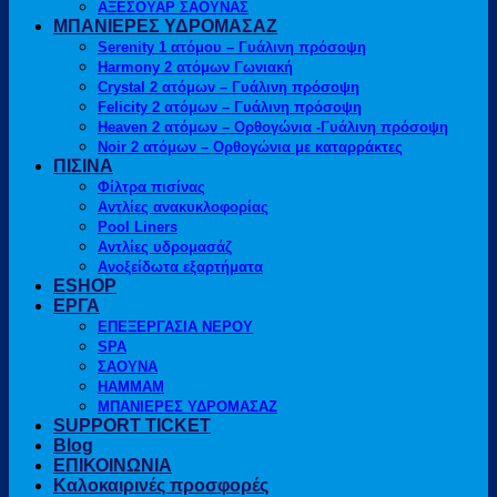
ΑΞΕΣΟΥΑΡ ΣΑΟΥΝΑΣ
ΜΠΑΝΙΕΡΕΣ ΥΔΡΟΜΑΣΑΖ
Serenity 1 ατόμου – Γυάλινη πρόσοψη
Harmony 2 ατόμων Γωνιακή
Crystal 2 ατόμων – Γυάλινη πρόσοψη
Felicity 2 ατόμων – Γυάλινη πρόσοψη
Heaven 2 ατόμων – Ορθογώνια -Γυάλινη πρόσοψη
Noir 2 ατόμων – Ορθογώνια με καταρράκτες
ΠΙΣΙΝΑ
Φίλτρα πισίνας
Αντλίες ανακυκλοφορίας
Pool Liners
Αντλίες υδρομασάζ
Ανοξείδωτα εξαρτήματα
ESHOP
ΕΡΓΑ
ΕΠΕΞΕΡΓΑΣΙΑ ΝΕΡΟΥ
SPA
ΣΑΟΥΝΑ
HAMMAM
ΜΠΑΝΙΕΡΕΣ ΥΔΡΟΜΑΣΑΖ
SUPPORT TICKET
Blog
ΕΠΙΚΟΙΝΩΝΙΑ
Καλοκαιρινές προσφορές