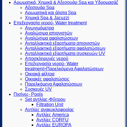
Αρωματικά, Χημικά & Αξεσουάρ Spa και Υδρομασάζ
Αξεσουάρ Spa
Αρωματικά και άλατα Spa
Χημικά Spa & Jacuzzi
Επεξεργασία νερού- Water treatment
Αγωγιμόμετρα
Αναλώσιμα απιονιστών
Αναλώσιμα αφαλατώσεων
Ανταλλακτικά εξαρτήματα απιονιστών
Ανταλλακτικά εξαρτήματα αφαλατώσεων
Ανταλλακτικά εξαρτήματα συσκευών UV
Αποσκληρυνές νερού
Επεξεργασία νερού- Water
treatment>Παρελκόμενα Αφαλατώσεων
Οικιακά φίλτρα
Οικιακές αφαλατώσεις
Παρελκόμενα Αφαλατώσεων
Συσκευές UV
Πισίνες- Pools
Set αντλίας-Φίλτρου
Filtration Unit
Αντλίες ανακυκλοφορίας
Αντλίες America
Αντλίες CORFU
Αντλίες EUROPA