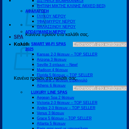
ΔΙΣΤΗΛΟΙ ΒΙΟΜΗΧΑΝΙΚΟΙ
ΡΗΤΙΝΗ ΜΙΚΤΗΣ ΚΛΙΝΗΣ (MIXED BED)
ΑΦΑΛΑΤΩΣΗ
ΓΛΥΚΟΥ ΝΕΡΟΥ
ΥΦΑΛΜΥΡΟΥ ΝΕΡΟΥ
ΘΑΛΑΣΣΙΝΟΥ ΝΕΡΟΥ
ΑΠΟΛΥΜΑΝΣΗ ΝΕΡΟΥ
Κανένα προϊόν στο καλάθι σας.
SPA
Καλάθι
SMART WI-FI SPAS
Επιστροφή στο κατάστημα
2025
Kansas 2-3 θέσεων – TOP SELLER
Arizona 3 θέσεων
Seville 3 ατόμων – New!
Madison 4 θέσεων
Florida 5 θέσεων – TOP SELLER
Κανένα προϊόν στο καλάθι σας.
Montana 5 θέσεων στρογγυλό
Athens 6 θέσεων
Επιστροφή στο κατάστημα
LUXURY LINE SPAS
Aegean Spa 2 θέσεων
Victoria 2-3 θέσεων – TOP SELLER
Andes 2-3 θέσεων – TOP SELLER
Venus 3 θέσεων
Grace 5 θέσεων – TOP SELLER
Atlanta 5 θέσεων
Paris mini pool με υπερχείλιση