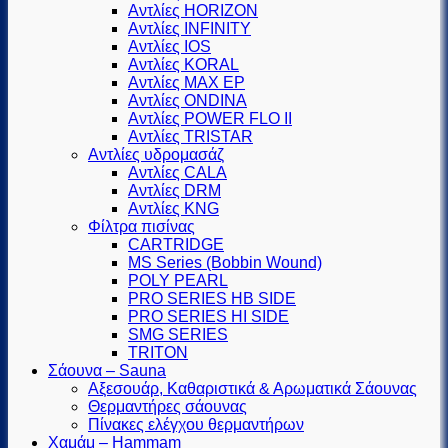
Αντλίες HORIZON
Αντλίες INFINITY
Αντλίες IOS
Αντλίες KORAL
Αντλίες MAX EP
Αντλίες ONDINA
Αντλίες POWER FLO II
Αντλίες TRISTAR
Αντλίες υδρομασάζ
Αντλίες CALA
Αντλίες DRM
Αντλίες KNG
Φίλτρα πισίνας
CARTRIDGE
MS Series (Βobbin Wound)
POLY PEARL
PRO SERIES HB SIDE
PRO SERIES HI SIDE
SMG SERIES
TRITON
Σάουνα – Sauna
Αξεσουάρ, Καθαριστικά & Αρωματικά Σάουνας
Θερμαντήρες σάουνας
Πίνακες ελέγχου θερμαντήρων
Χαμάμ – Hammam