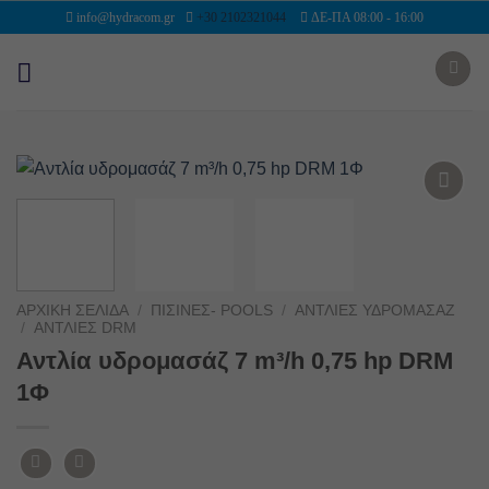
Μετάβαση
info@hydracom.gr
+30 2102321044
ΔΕ-ΠΑ 08:00 - 16:00
στο
περιεχόμενο
Add to
wishlist
ΑΡΧΙΚΉ ΣΕΛΊΔΑ
/
ΠΙΣΊΝΕΣ- POOLS
/
ΑΝΤΛΊΕΣ ΥΔΡΟΜΑΣΆΖ
/
ΑΝΤΛΊΕΣ DRM
Αντλία υδρομασάζ 7 m³/h 0,75 hp DRM
1Φ