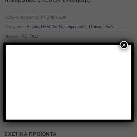
Κωδικός προϊόντος:
PPDRM75-1Φ
Κατηγορίες:
Αντλίες DRM
,
Αντλίες υδρομασάζ
,
Πισίνες- Pools
Μάρκα:
JRC ITALY
×
ΕΠΙΠΛΈΟΝ ΠΛΗΡΟΦΟΡΊΕΣ
BRAND
JRC ITALY
ΣΧΕΤΙΚΆ ΠΡΟΪΌΝΤΑ