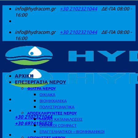
Μετάβαση
info@hydracom.gr
+30 2102321044
ΔΕ-ΠΑ 08:00 -
στο
16:00
περιεχόμενο
info@hydracom.gr
+30 2102321044
ΔΕ-ΠΑ 08:00 -
16:00
ΑΡΧΙΚΗ
ΕΠΕΞΕΡΓΑΣΙΑ ΝΕΡΟΥ
ΦΙΛΤΡΑ ΝΕΡΟΥ
ΟΙΚΙΑΚΑ
ΒΙΟΜΗΧΑΝΙΚΑ
ΠΟΛΥΣΤΡΩΜΑΤΙΚΑ
ΚΑΛΕΣΤΕ ΜΑΣ
ΑΠΟΣΚΛΗΡΥΝΤΕΣ ΝΕΡΟΥ
+30 2102321044
ΜΙΚΡΕΣ ΚΑΤΑΝΑΛΩΣΕΙΣ
+30 6974196828
ΟΙΚΙΑΚΟΙ COMPACT
ΕΠΑΓΓΕΛΜΑΤΙΚΟΙ – ΒΙΟΜΗΧΑΝΙΚΟΙ
ΑΠΙΟΝΙΣΤΕΣ ΝΕΡΟΥ