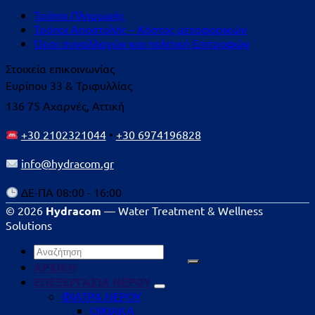
Τρόποι Πληρωμής
Τρόποι Αποστολής – Κόστος μεταφορικών
Όροι συναλλαγών και πολιτική Επιτροφών
Στοιχεία επικοινωνίας
Ευρίπου 33 & Τριφυλλίας
136 75 Αχαρνές, Αττική
+30 2102321044
•
+30 6974196828
info@hydracom.gr
ΔΕ-ΠΑ 08:00 - 16:00
© 2026
Hydracom
— Water Treatment & Wellness
Solutions
Αναζήτηση
για:
ΑΡΧΙΚΗ
ΕΠΕΞΕΡΓΑΣΙΑ ΝΕΡΟΥ
ΦΙΛΤΡΑ ΝΕΡΟΥ
ΟΙΚΙΑΚΑ