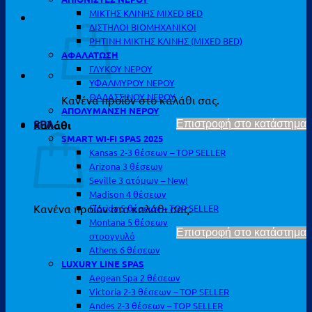
ΜΙΚΤΗΣ ΚΛΙΝΗΣ MIXED BED
ΔΙΣΤΗΛΟΙ ΒΙΟΜΗΧΑΝΙΚΟΙ
ΡΗΤΙΝΗ ΜΙΚΤΗΣ ΚΛΙΝΗΣ (MIXED BED)
ΑΦΑΛΑΤΩΣΗ
ΓΛΥΚΟΥ ΝΕΡΟΥ
ΥΦΑΛΜΥΡΟΥ ΝΕΡΟΥ
ΘΑΛΑΣΣΙΝΟΥ ΝΕΡΟΥ
Κανένα προϊόν στο καλάθι σας.
ΑΠΟΛΥΜΑΝΣΗ ΝΕΡΟΥ
SPA
Καλάθι
Επιστροφή στο κατάστημα
SMART WI-FI SPAS 2025
Kansas 2-3 θέσεων – TOP SELLER
Arizona 3 θέσεων
Seville 3 ατόμων – New!
Madison 4 θέσεων
Κανένα προϊόν στο καλάθι σας.
Florida 5 θέσεων – TOP SELLER
Montana 5 θέσεων
Επιστροφή στο κατάστημα
στρογγυλό
Athens 6 θέσεων
LUXURY LINE SPAS
Aegean Spa 2 θέσεων
Victoria 2-3 θέσεων – TOP SELLER
Andes 2-3 θέσεων – TOP SELLER