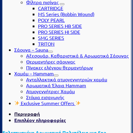
Φίλτρα πισίνας
CARTRIDGE
MS Series (Βobbin Wound)
POLY PEARL
PRO SERIES HB SIDE
PRO SERIES HI SIDE
SMG SERIES
TRITON
Σάουνα – Sauna
Αξεσουάρ, Καθαριστικά & Αρωματικά Σάουνας
Θερμαντήρες σάουνας
Πίνακες ελέγχου θερμαντήρων
Χαμάμ – Hammam
Ανταλλακτικά ατμογεννητριών χαμάμ
Αρωματικά Έλαια Hammam
Ατμογεννήτριες Χαμάμ
Στόμια εισαγωγής
Exclusive Summer Offers
Περιγραφή
Επιπλέον πληροφορίες
Εκλεπτυσμένη Αρωματική Πολυτέλεια για Spa