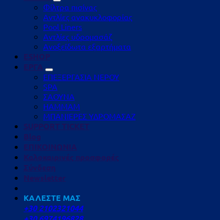
Φίλτρα πισίνας
Αντλίες ανακυκλοφορίας
Pool Liners
Αντλίες υδρομασάζ
Ανοξείδωτα εξαρτήματα
ESHOP
ΕΡΓΑ
ΕΠΕΞΕΡΓΑΣΙΑ ΝΕΡΟΥ
SPA
ΣΑΟΥΝΑ
HAMMAM
ΜΠΑΝΙΕΡΕΣ ΥΔΡΟΜΑΣΑΖ
SUPPORT TICKET
Blog
ΕΠΙΚΟΙΝΩΝΙΑ
Καλοκαιρινές προσφορές
Σύνδεση
Newsletter
ΚΑΛΕΣΤΕ ΜΑΣ
+30 2102321044
+30 6974196828