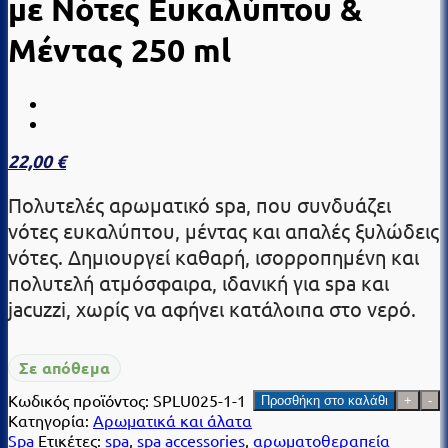
με Νότες Ευκαλύπτου &
Μέντας 250 ml
22,00
€
Πολυτελές αρωματικό spa, που συνδυάζει
νότες ευκαλύπτου, μέντας και απαλές ξυλώδεις
νότες. Δημιουργεί καθαρή, ισορροπημένη και
πολυτελή ατμόσφαιρα, ιδανική για spa και
jacuzzi, χωρίς να αφήνει κατάλοιπα στο νερό.
Σε απόθεμα
Luxe
Κωδικός προϊόντος:
SPLU025-1-1
Προσθήκη στο καλάθι
Αρωματικό
Κατηγορία:
Αρωματικά και άλατα
Spa
Spa
Ετικέτες:
spa
,
spa accessories
,
αρωματοθεραπεία