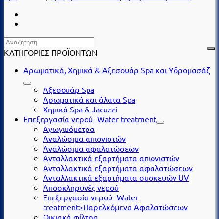
–
Εκλεπτυσμένη
Πολυτέλεια
με
Νότες
ΚΑΤΗΓΟΡΙΕΣ ΠΡΟΪΟΝΤΩΝ
Ευκαλύπτου
&
Αρωματικά, Χημικά & Αξεσουάρ Spa και Υδρομασάζ
Μέντας
250
Αξεσουάρ Spa
ml
Αρωματικά και άλατα Spa
ποσότητα
Χημικά Spa & Jacuzzi
Επεξεργασία νερού- Water treatment
Αγωγιμόμετρα
Αναλώσιμα απιονιστών
Αναλώσιμα αφαλατώσεων
Ανταλλακτικά εξαρτήματα απιονιστών
Ανταλλακτικά εξαρτήματα αφαλατώσεων
Ανταλλακτικά εξαρτήματα συσκευών UV
Αποσκληρυνές νερού
Επεξεργασία νερού- Water
treatment>Παρελκόμενα Αφαλατώσεων
Οικιακά φίλτρα