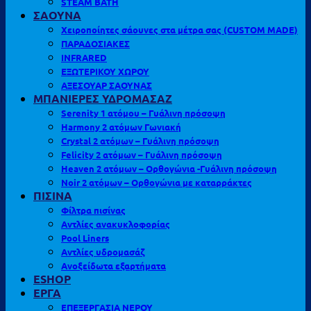
STEAM BATH
ΣΑΟΥΝΑ
Χειροποίητες σάουνες στα μέτρα σας (CUSTOM MADE)
ΠΑΡΑΔΟΣΙΑΚΕΣ
INFRARED
ΕΞΩΤΕΡΙΚΟΥ ΧΩΡΟΥ
ΑΞΕΣΟΥΑΡ ΣΑΟΥΝΑΣ
ΜΠΑΝΙΕΡΕΣ ΥΔΡΟΜΑΣΑΖ
Serenity 1 ατόμου – Γυάλινη πρόσοψη
Harmony 2 ατόμων Γωνιακή
Crystal 2 ατόμων – Γυάλινη πρόσοψη
Felicity 2 ατόμων – Γυάλινη πρόσοψη
Heaven 2 ατόμων – Ορθογώνια -Γυάλινη πρόσοψη
Noir 2 ατόμων – Ορθογώνια με καταρράκτες
ΠΙΣΙΝΑ
Φίλτρα πισίνας
Αντλίες ανακυκλοφορίας
Pool Liners
Αντλίες υδρομασάζ
Ανοξείδωτα εξαρτήματα
ESHOP
ΕΡΓΑ
ΕΠΕΞΕΡΓΑΣΙΑ ΝΕΡΟΥ