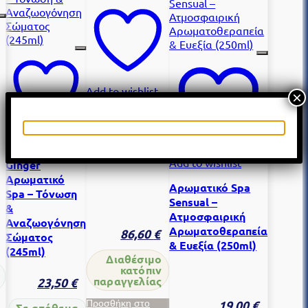
Add to wishlist
×
Σκουπάκι Spa
με ακροφύσια
Add to wishlist
Add to wishlist
Ginger
Αρωματικό
Αρωματικό Spa
Spa – Τόνωση
Sensual –
&
Ατμοσφαιρική
Αναζωογόνηση
Αρωματοθεραπεία
86,60
€
Σώματος
& Ευεξία (250ml)
(245ml)
Διαθέσιμο
κατόπιν
παραγγελίας
23,50
€
19,00
€
Προσθήκη στο
Σε απόθεμα