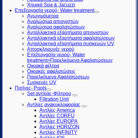
Χημικά Spa & Jacuzzi
Επεξεργασία νερού- Water treatment
Αγωγιμόμετρα
Αναλώσιμα απιονιστών
Αναλώσιμα αφαλατώσεων
Ανταλλακτικά εξαρτήματα απιονιστών
Ανταλλακτικά εξαρτήματα αφαλατώσεων
Ανταλλακτικά εξαρτήματα συσκευών UV
Αποσκληρυνές νερού
Επεξεργασία νερού- Water
treatment>Παρελκόμενα Αφαλατώσεων
Οικιακά φίλτρα
Οικιακές αφαλατώσεις
Παρελκόμενα Αφαλατώσεων
Συσκευές UV
Πισίνες- Pools
Set αντλίας-Φίλτρου
Filtration Unit
Αντλίες ανακυκλοφορίας
Αντλίες America
Αντλίες CORFU
Αντλίες EUROPA
Αντλίες HORIZON
Αντλίες INFINITY
Αντλίες IOS