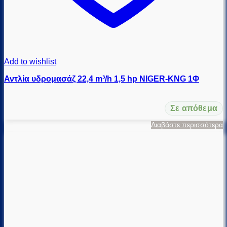
Add to wishlist
Αντλία υδρομασάζ 22,4 m³/h 1,5 hp NIGER-KNG 1Φ
Σε απόθεμα
Διαβάστε περισσότερα