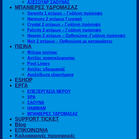
ΑΞΕΣΟΥΑΡ ΣΑΟΥΝΑΣ
ΜΠΑΝΙΕΡΕΣ ΥΔΡΟΜΑΣΑΖ
Serenity 1 ατόμου – Γυάλινη πρόσοψη
Harmony 2 ατόμων Γωνιακή
Crystal 2 ατόμων – Γυάλινη πρόσοψη
Felicity 2 ατόμων – Γυάλινη πρόσοψη
Heaven 2 ατόμων – Ορθογώνια -Γυάλινη πρόσοψη
Noir 2 ατόμων – Ορθογώνια με καταρράκτες
ΠΙΣΙΝΑ
Φίλτρα πισίνας
Αντλίες ανακυκλοφορίας
Pool Liners
Αντλίες υδρομασάζ
Ανοξείδωτα εξαρτήματα
ESHOP
ΕΡΓΑ
ΕΠΕΞΕΡΓΑΣΙΑ ΝΕΡΟΥ
SPA
ΣΑΟΥΝΑ
HAMMAM
ΜΠΑΝΙΕΡΕΣ ΥΔΡΟΜΑΣΑΖ
SUPPORT TICKET
Blog
ΕΠΙΚΟΙΝΩΝΙΑ
Καλοκαιρινές προσφορές