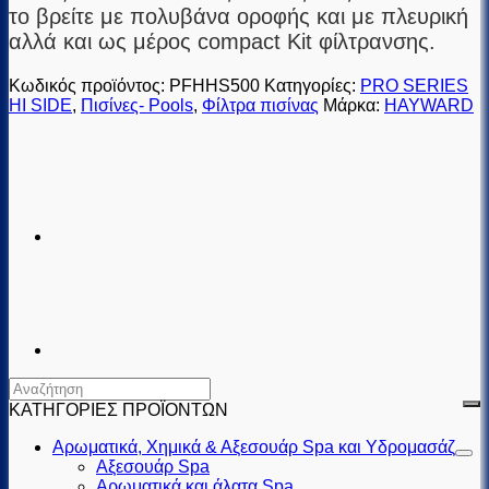
το βρείτε με πολυβάνα οροφής και με πλευρική
αλλά και ως μέρος compact Kit φίλτρανσης.
Κωδικός προϊόντος:
PFHHS500
Κατηγορίες:
PRO SERIES
HI SIDE
,
Πισίνες- Pools
,
Φίλτρα πισίνας
Μάρκα:
HAYWARD
ΚΑΤΗΓΟΡΙΕΣ ΠΡΟΪΟΝΤΩΝ
Αρωματικά, Χημικά & Αξεσουάρ Spa και Υδρομασάζ
Αξεσουάρ Spa
Αρωματικά και άλατα Spa