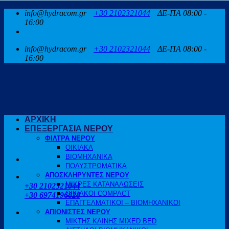
Μετάβαση
info@hydracom.gr
+30 2102321044
ΔΕ-ΠΑ 08:00 -
στο
16:00
περιεχόμενο
info@hydracom.gr
+30 2102321044
ΔΕ-ΠΑ 08:00 -
16:00
ΑΡΧΙΚΗ
ΕΠΕΞΕΡΓΑΣΙΑ ΝΕΡΟΥ
ΦΙΛΤΡΑ ΝΕΡΟΥ
ΟΙΚΙΑΚΑ
ΒΙΟΜΗΧΑΝΙΚΑ
ΠΟΛΥΣΤΡΩΜΑΤΙΚΑ
ΑΠΟΣΚΛΗΡΥΝΤΕΣ ΝΕΡΟΥ
ΚΑΛΕΣΤΕ ΜΑΣ
ΜΙΚΡΕΣ ΚΑΤΑΝΑΛΩΣΕΙΣ
+30 2102321044
ΟΙΚΙΑΚΟΙ COMPACT
+30 6974196828
ΕΠΑΓΓΕΛΜΑΤΙΚΟΙ – ΒΙΟΜΗΧΑΝΙΚΟΙ
ΑΠΙΟΝΙΣΤΕΣ ΝΕΡΟΥ
ΜΙΚΤΗΣ ΚΛΙΝΗΣ MIXED BED