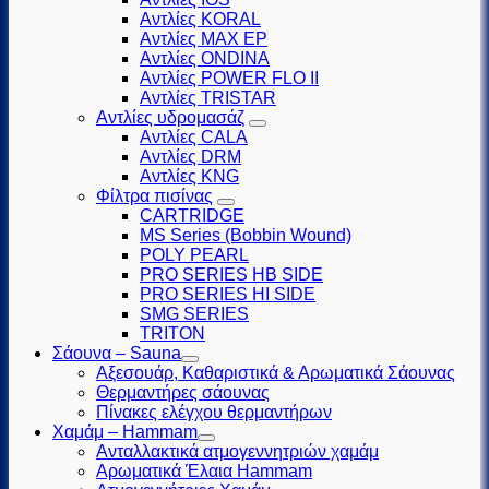
Αντλίες KORAL
Αντλίες MAX EP
Αντλίες ONDINA
Αντλίες POWER FLO II
Αντλίες TRISTAR
Αντλίες υδρομασάζ
Αντλίες CALA
Αντλίες DRM
Αντλίες KNG
Φίλτρα πισίνας
CARTRIDGE
MS Series (Βobbin Wound)
POLY PEARL
PRO SERIES HB SIDE
PRO SERIES HI SIDE
SMG SERIES
TRITON
Σάουνα – Sauna
Αξεσουάρ, Καθαριστικά & Αρωματικά Σάουνας
Θερμαντήρες σάουνας
Πίνακες ελέγχου θερμαντήρων
Χαμάμ – Hammam
Ανταλλακτικά ατμογεννητριών χαμάμ
Αρωματικά Έλαια Hammam