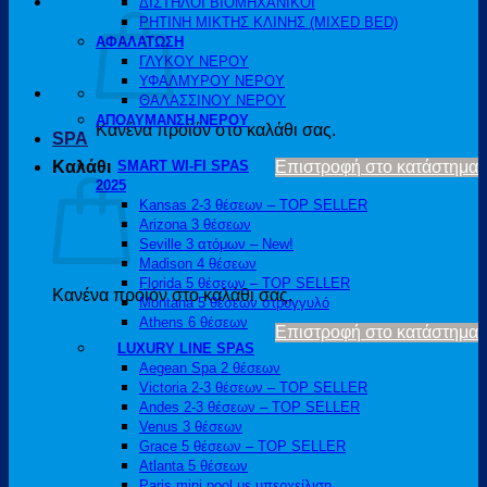
ΔΙΣΤΗΛΟΙ ΒΙΟΜΗΧΑΝΙΚΟΙ
ΡΗΤΙΝΗ ΜΙΚΤΗΣ ΚΛΙΝΗΣ (MIXED BED)
ΑΦΑΛΑΤΩΣΗ
ΓΛΥΚΟΥ ΝΕΡΟΥ
ΥΦΑΛΜΥΡΟΥ ΝΕΡΟΥ
ΘΑΛΑΣΣΙΝΟΥ ΝΕΡΟΥ
ΑΠΟΛΥΜΑΝΣΗ ΝΕΡΟΥ
Κανένα προϊόν στο καλάθι σας.
SPA
Καλάθι
SMART WI-FI SPAS
Επιστροφή στο κατάστημα
2025
Kansas 2-3 θέσεων – TOP SELLER
Arizona 3 θέσεων
Seville 3 ατόμων – New!
Madison 4 θέσεων
Florida 5 θέσεων – TOP SELLER
Κανένα προϊόν στο καλάθι σας.
Montana 5 θέσεων στρογγυλό
Athens 6 θέσεων
Επιστροφή στο κατάστημα
LUXURY LINE SPAS
Aegean Spa 2 θέσεων
Victoria 2-3 θέσεων – TOP SELLER
Andes 2-3 θέσεων – TOP SELLER
Venus 3 θέσεων
Grace 5 θέσεων – TOP SELLER
Atlanta 5 θέσεων
Paris mini pool με υπερχείλιση