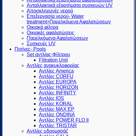
Ανταλλακτικά εξαρτήματα συσκευών UV
Αποσκληρυνές νερού
Επεξεργασία νερού- Water
treatment>Παρελκόμενα Αφαλατώσεων
Οικιακά φίλτρα
Οικιακές αφαλατώσεις
Παρελκόμενα Αφαλατώσεων
Συσκευές UV
Πισίνες- Pools
Set αντλίας-Φίλτρου
Filtration Unit
Αντλίες ανακυκλοφορίας
Αντλίες America
Αντλίες CORFU
Αντλίες EUROPA
Αντλίες HORIZON
Αντλίες INFINITY
Αντλίες IOS
Αντλίες KORAL
Αντλίες MAX EP
Αντλίες ONDINA
Αντλίες POWER FLO II
Αντλίες TRISTAR
Αντλίες υδρομασάζ