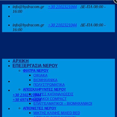
Μετάβαση
info@hydracom.gr
+30 2102321044
ΔΕ-ΠΑ 08:00 -
στο
16:00
περιεχόμενο
info@hydracom.gr
+30 2102321044
ΔΕ-ΠΑ 08:00 -
16:00
ΑΡΧΙΚΗ
ΕΠΕΞΕΡΓΑΣΙΑ ΝΕΡΟΥ
ΦΙΛΤΡΑ ΝΕΡΟΥ
ΟΙΚΙΑΚΑ
ΒΙΟΜΗΧΑΝΙΚΑ
ΠΟΛΥΣΤΡΩΜΑΤΙΚΑ
ΑΠΟΣΚΛΗΡΥΝΤΕΣ ΝΕΡΟΥ
ΚΑΛΕΣΤΕ ΜΑΣ
ΜΙΚΡΕΣ ΚΑΤΑΝΑΛΩΣΕΙΣ
+30 2102321044
ΟΙΚΙΑΚΟΙ COMPACT
+30 6974196828
ΕΠΑΓΓΕΛΜΑΤΙΚΟΙ – ΒΙΟΜΗΧΑΝΙΚΟΙ
ΑΠΙΟΝΙΣΤΕΣ ΝΕΡΟΥ
ΜΙΚΤΗΣ ΚΛΙΝΗΣ MIXED BED