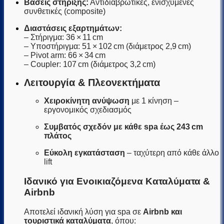
Βάσεις στήριξης:
Αντιδιαβρωτικές, ενισχυμένες
συνθετικές (composite)
Διαστάσεις εξαρτημάτων:
– Στήριγμα: 36 × 11 cm
– Υποστήριγμα: 51 × 102 cm (διάμετρος 2,9 cm)
– Pivot arm: 66 × 34 cm
– Coupler: 107 cm (διάμετρος 3,2 cm)
Λειτουργία & Πλεονεκτήματα
Χειροκίνητη ανύψωση
με 1 κίνηση –
εργονομικός σχεδιασμός
Συμβατός σχεδόν με κάθε spa έως 243 cm
πλάτος
Εύκολη εγκατάσταση
– ταχύτερη από κάθε άλλο
lift
Ιδανικό για Ενοικιαζόμενα Καταλύματα &
Airbnb
Αποτελεί ιδανική λύση για spa σε
Airbnb και
τουριστικά καταλύματα
, όπου: