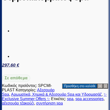
297,60
€
Σε απόθεμα
Μηχανισμός
Κωδικός προϊόντος:
SPCMI-
Προσθήκη στο καλάθι
Αναδίπλωσης
PLAST
Κατηγορίες:
Αξεσουάρ
Θερμοκαλύμματος
Spa
,
Αρωματικά, Χημικά & Αξεσουάρ Spa και Υδρομασάζ
,
✨
Spa
Exclusive Summer Offers ✨
Ετικέτες:
spa
,
spa accessories
,
ποσότητα
αξεσουάρ τζακούζι
,
συντήρηση spa