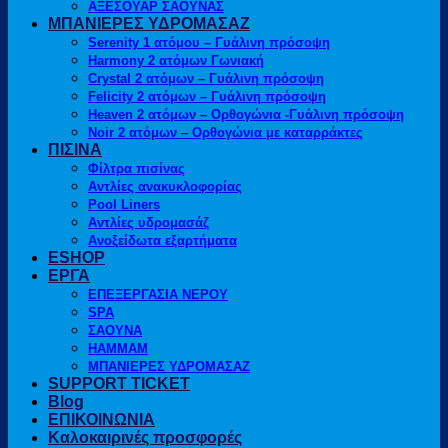
ΑΞΕΣΟΥΑΡ ΣΑΟΥΝΑΣ
ΜΠΑΝΙΕΡΕΣ ΥΔΡΟΜΑΣΑΖ
Serenity 1 ατόμου – Γυάλινη πρόσοψη
Harmony 2 ατόμων Γωνιακή
Crystal 2 ατόμων – Γυάλινη πρόσοψη
Felicity 2 ατόμων – Γυάλινη πρόσοψη
Heaven 2 ατόμων – Ορθογώνια -Γυάλινη πρόσοψη
Noir 2 ατόμων – Ορθογώνια με καταρράκτες
ΠΙΣΙΝΑ
Φίλτρα πισίνας
Αντλίες ανακυκλοφορίας
Pool Liners
Αντλίες υδρομασάζ
Ανοξείδωτα εξαρτήματα
ESHOP
ΕΡΓΑ
ΕΠΕΞΕΡΓΑΣΙΑ ΝΕΡΟΥ
SPA
ΣΑΟΥΝΑ
HAMMAM
ΜΠΑΝΙΕΡΕΣ ΥΔΡΟΜΑΣΑΖ
SUPPORT TICKET
Blog
ΕΠΙΚΟΙΝΩΝΙΑ
Καλοκαιρινές προσφορές