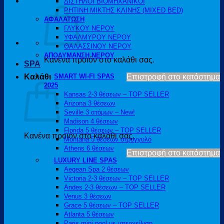
ΔΙΣΤΗΛΟΙ ΒΙΟΜΗΧΑΝΙΚΟΙ
ΡΗΤΙΝΗ ΜΙΚΤΗΣ ΚΛΙΝΗΣ (MIXED BED)
ΑΦΑΛΑΤΩΣΗ
ΓΛΥΚΟΥ ΝΕΡΟΥ
ΥΦΑΛΜΥΡΟΥ ΝΕΡΟΥ
ΘΑΛΑΣΣΙΝΟΥ ΝΕΡΟΥ
ΑΠΟΛΥΜΑΝΣΗ ΝΕΡΟΥ
Κανένα προϊόν στο καλάθι σας.
SPA
Καλάθι
SMART WI-FI SPAS
Επιστροφή στο κατάστημα
2025
Kansas 2-3 θέσεων – TOP SELLER
Arizona 3 θέσεων
Seville 3 ατόμων – New!
Madison 4 θέσεων
Florida 5 θέσεων – TOP SELLER
Κανένα προϊόν στο καλάθι σας.
Montana 5 θέσεων στρογγυλό
Athens 6 θέσεων
Επιστροφή στο κατάστημα
LUXURY LINE SPAS
Aegean Spa 2 θέσεων
Victoria 2-3 θέσεων – TOP SELLER
Andes 2-3 θέσεων – TOP SELLER
Venus 3 θέσεων
Grace 5 θέσεων – TOP SELLER
Atlanta 5 θέσεων
Paris mini pool με υπερχείλιση