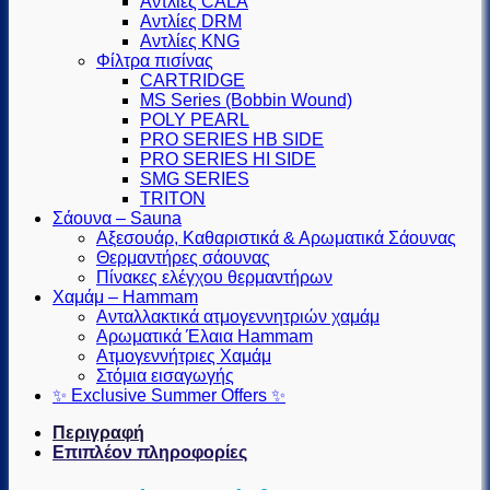
Αντλίες CALA
Αντλίες DRM
Αντλίες KNG
Φίλτρα πισίνας
CARTRIDGE
MS Series (Βobbin Wound)
POLY PEARL
PRO SERIES HB SIDE
PRO SERIES HI SIDE
SMG SERIES
TRITON
Σάουνα – Sauna
Αξεσουάρ, Καθαριστικά & Αρωματικά Σάουνας
Θερμαντήρες σάουνας
Πίνακες ελέγχου θερμαντήρων
Χαμάμ – Hammam
Ανταλλακτικά ατμογεννητριών χαμάμ
Αρωματικά Έλαια Hammam
Ατμογεννήτριες Χαμάμ
Στόμια εισαγωγής
✨ Exclusive Summer Offers ✨
Περιγραφή
Επιπλέον πληροφορίες