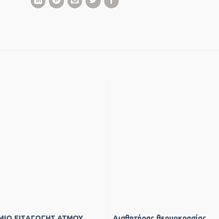
Add to
Add
wishlist
wishl
ΜΙΟ ΕΙΣΑΓΩΓΗΣ ΑΤΜΟΥ
Αισθητήρας θερμοκρασίας