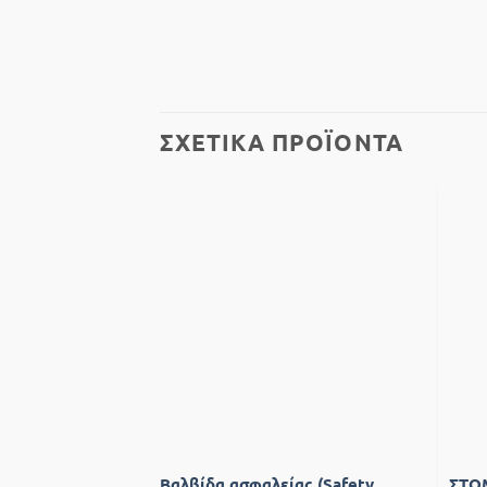
ΣΧΕΤΙΚΆ ΠΡΟΪΌΝΤΑ
Add to
wishlist
Βαλβίδα ασφαλείας (Safety
ΣΤΟ