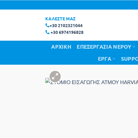
Μετάβαση
στο
ΚΑΛΕΣΤΕ ΜΑΣ
περιεχόμενο
+30 2102321044
+30 6974196828
ΑΡΧΙΚΗ
ΕΠΕΞΕΡΓΑΣΙΑ ΝΕΡΟΥ
ΕΡΓΑ
SUPPO
Add 
wishl