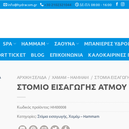
info@hydracom.gr
+30 2102321044
ΔΕ-ΠΑ 08:00 - 16:00
SPA
HAMMAM
ΣΑΟΥΝΑ
ΜΠΑΝΙΕΡΕΣ ΥΔΡ
RT TICKET
BLOG
ΕΠΙΚΟΙΝΩΝΙΑ
ΚΑΛΟΚΑΙΡΙΝΈΣ
to
ΑΡΧΙΚΉ ΣΕΛΊΔΑ
/
ΧΑΜΆΜ – HAMMAM
/
ΣΤΌΜΙΑ ΕΙΣΑΓΩΓ
ist
ΣΤΟΜΙΟ ΕΙΣΑΓΩΓΗΣ ΑΤΜΟΥ
Κωδικός προϊόντος:
HM00008
Κατηγορίες:
Στόμια εισαγωγής
,
Χαμάμ – Hammam