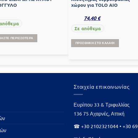
ΟΓΓΥΛΟ
χώρου για TOLO ΑΙΟ
74,40
€
 απόθεμα
Σε απόθεμα
ΒΆΣΤΕ ΠΕΡΙΣΣΌΤΕΡΑ
ΠΡΟΣΘΉΚΗ ΣΤΟ ΚΑΛΆΘΙ
Στοιχεία επικοινωνίας
Ευρίπου 33 & Τριφυλλίας
136 75 Αχαρνές, Αττική
ών
☎
+30 2102321044
•
+30 6
φών