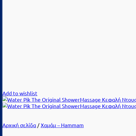
Add to wishlist
Αρχική σελίδα
/
Χαμάμ – Hammam