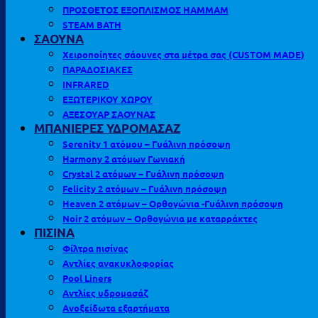
ΠΡΟΣΘΕΤΟΣ ΕΞΟΠΛΙΣΜΟΣ HAMMAM
STEAM BATH
ΣΑΟΥΝΑ
Χειροποίητες σάουνες στα μέτρα σας (CUSTOM MADE)
ΠΑΡΑΔΟΣΙΑΚΕΣ
INFRARED
ΕΞΩΤΕΡΙΚΟΥ ΧΩΡΟΥ
ΑΞΕΣΟΥΑΡ ΣΑΟΥΝΑΣ
ΜΠΑΝΙΕΡΕΣ ΥΔΡΟΜΑΣΑΖ
Serenity 1 ατόμου – Γυάλινη πρόσοψη
Harmony 2 ατόμων Γωνιακή
Crystal 2 ατόμων – Γυάλινη πρόσοψη
Felicity 2 ατόμων – Γυάλινη πρόσοψη
Heaven 2 ατόμων – Ορθογώνια -Γυάλινη πρόσοψη
Noir 2 ατόμων – Ορθογώνια με καταρράκτες
ΠΙΣΙΝΑ
Φίλτρα πισίνας
Αντλίες ανακυκλοφορίας
Pool Liners
Αντλίες υδρομασάζ
Ανοξείδωτα εξαρτήματα