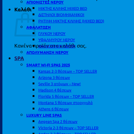
ΑΠΙΟΝΙΣΤΕΣ ΝΕΡΟΥ
ΜΙΚΤΗΣ ΚΛΙΝΗΣ MIXED BED
Καλάθι
ΔΙΣΤΗΛΟΙ ΒΙΟΜΗΧΑΝΙΚΟΙ
ΡΗΤΙΝΗ ΜΙΚΤΗΣ ΚΛΙΝΗΣ (MIXED BED)
ΑΦΑΛΑΤΩΣΗ
ΓΛΥΚΟΥ ΝΕΡΟΥ
ΥΦΑΛΜΥΡΟΥ ΝΕΡΟΥ
Κανένα προϊόν στο καλάθι σας.
ΘΑΛΑΣΣΙΝΟΥ ΝΕΡΟΥ
ΑΠΟΛΥΜΑΝΣΗ ΝΕΡΟΥ
SPA
SMART WI-FI SPAS 2025
Kansas 2-3 θέσεων – TOP SELLER
Arizona 3 θέσεων
Seville 3 ατόμων – New!
Madison 4 θέσεων
Florida 5 θέσεων – TOP SELLER
Montana 5 θέσεων στρογγυλό
Athens 6 θέσεων
LUXURY LINE SPAS
Aegean Spa 2 θέσεων
Victoria 2-3 θέσεων – TOP SELLER
Andes 2-3 θέσεων – TOP SELLER