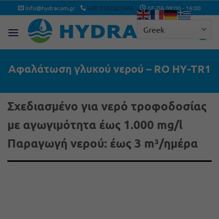
Μετάβαση
info@hydracom.gr
+30 2102321044
ΔΕ-ΠΑ 08:00 - 16:00
στο
περιεχόμενο
Αφαλάτωση γλυκού νερού – RO ΗΥ-TR1
Σχεδιασμένο για νερό τροφοδοσίας
με αγωγιμότητα έως 1.000 mg/l
Παραγωγή νερού: έως 3 m³/ημέρα