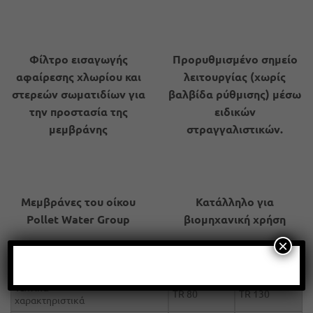
Φίλτρο εισαγωγής
Προρυθμισμένο σημείο
αφαίρεσης χλωρίου και
λειτουργίας (χωρίς
στερεών σωματιδίων για
βαλβίδα ρύθμισης) μέσω
την προστασία της
ειδικών
μεμβράνης
στραγγαλιστικών.
Μεμβράνες του οίκου
Κατάλληλο για
Pollet Water Group
βιομηχανική χρήση
×
Τεχνικά
TR 80
TR 130
χαρακτηριστικά