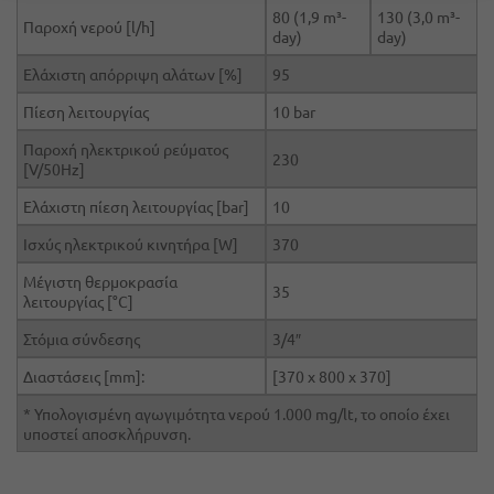
80 (1,9 m³-
130 (3,0 m³-
Παροχή νερού [l/h]
day)
day)
Ελάχιστη απόρριψη αλάτων [%]
95
Πίεση λειτουργίας
10 bar
Παροχή ηλεκτρικού ρεύματος
230
[V/50Hz]
Ελάχιστη πίεση λειτουργίας [bar]
10
Ισχύς ηλεκτρικού κινητήρα [W]
370
Μέγιστη θερμοκρασία
35
λειτουργίας [°C]
Στόμια σύνδεσης
3/4″
Διαστάσεις [mm]:
[370 x 800 x 370]
* Υπολογισμένη αγωγιμότητα νερού 1.000 mg/lt, το οποίο έχει
υποστεί αποσκλήρυνση.