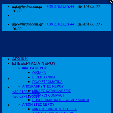
Μετάβαση
info@hydracom.gr
+30 2102321044
ΔΕ-ΠΑ 08:00 -
στο
16:00
περιεχόμενο
info@hydracom.gr
+30 2102321044
ΔΕ-ΠΑ 08:00 -
16:00
ΑΡΧΙΚΗ
ΕΠΕΞΕΡΓΑΣΙΑ ΝΕΡΟΥ
ΦΙΛΤΡΑ ΝΕΡΟΥ
ΟΙΚΙΑΚΑ
ΒΙΟΜΗΧΑΝΙΚΑ
ΠΟΛΥΣΤΡΩΜΑΤΙΚΑ
ΑΠΟΣΚΛΗΡΥΝΤΕΣ ΝΕΡΟΥ
ΚΑΛΕΣΤΕ ΜΑΣ
ΜΙΚΡΕΣ ΚΑΤΑΝΑΛΩΣΕΙΣ
+30 2102321044
ΟΙΚΙΑΚΟΙ COMPACT
+30 6974196828
ΕΠΑΓΓΕΛΜΑΤΙΚΟΙ – ΒΙΟΜΗΧΑΝΙΚΟΙ
ΑΠΙΟΝΙΣΤΕΣ ΝΕΡΟΥ
ΜΙΚΤΗΣ ΚΛΙΝΗΣ MIXED BED