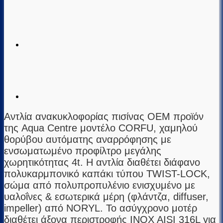
Αντλία ανακυκλοφορίας πισίνας ΟΕΜ προϊόν
της Aqua Centre μοντέλο CORFU, χαμηλού
θορύβου αυτόματης αναρρόφησης με
ενσωματωμένο προφίλτρο μεγάλης
χωρητικότητας 4t. H αντλία διαθέτει διάφανο
πολυκαρμπονικό καπάκι τύπου TWIST-LOCK,
σώμα από πολυπροπυλένιο ενισχυμένο με
υαλοΐνες & εσωτερικά μέρη (φλάντζα, diffuser,
impeller) από NORYL. Το ασύγχρονο μοτέρ
διαθέτει άξονα περιστροφής INOX AISI 316L για