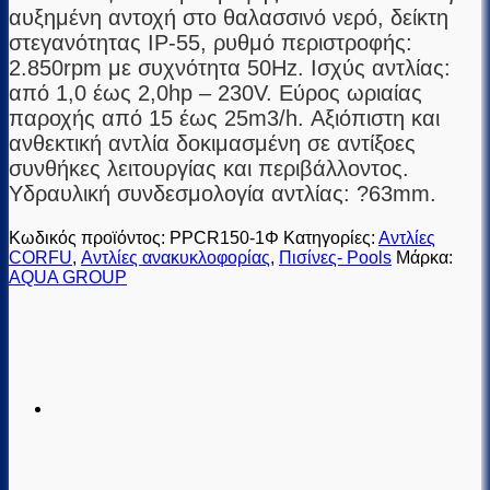
αυξημένη αντοχή στο θαλασσινό νερό, δείκτη
στεγανότητας IP-55, ρυθμό περιστροφής:
2.850rpm με συχνότητα 50Hz. Ισχύς αντλίας:
από 1,0 έως 2,0hp – 230V. Εύρος ωριαίας
παροχής από 15 έως 25m3/h. Αξιόπιστη και
ανθεκτική αντλία δοκιμασμένη σε αντίξοες
συνθήκες λειτουργίας και περιβάλλοντος.
Υδραυλική συνδεσμολογία αντλίας: ?63mm.
Κωδικός προϊόντος:
PPCR150-1Φ
Κατηγορίες:
Αντλίες
CORFU
,
Αντλίες ανακυκλοφορίας
,
Πισίνες- Pools
Μάρκα:
AQUA GROUP