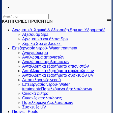
ΚΑΤΗΓΟΡΙΕΣ ΠΡΟΪΟΝΤΩΝ
Αρωματικά, Χημικά & Αξεσουάρ Spa και Υδρομασάζ
Αξεσουάρ Spa
Αρωματικά και άλατα Spa
Χημικά Spa & Jacuzzi
Επεξεργασία νερού- Water treatment
Αγωγιμόμετρα
Αναλώσιμα απιονιστών
Αναλώσιμα αφαλατώσεων
Ανταλλακτικά εξαρτήματα απιονιστών
Ανταλλακτικά εξαρτήματα αφαλατώσεων
Ανταλλακτικά εξαρτήματα συσκευών UV
Αποσκληρυνές νερού
Επεξεργασία νερού- Water
treatment>Παρελκόμενα Αφαλατώσεων
Οικιακά φίλτρα
Οικιακές αφαλατώσεις
Παρελκόμενα Αφαλατώσεων
Συσκευές UV
Πισίνες- Pools