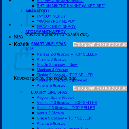
ΔΙΣΤΗΛΟΙ ΒΙΟΜΗΧΑΝΙΚΟΙ
ΡΗΤΙΝΗ ΜΙΚΤΗΣ ΚΛΙΝΗΣ (MIXED BED)
ΑΦΑΛΑΤΩΣΗ
ΓΛΥΚΟΥ ΝΕΡΟΥ
ΥΦΑΛΜΥΡΟΥ ΝΕΡΟΥ
ΘΑΛΑΣΣΙΝΟΥ ΝΕΡΟΥ
ΑΠΟΛΥΜΑΝΣΗ ΝΕΡΟΥ
Κανένα προϊόν στο καλάθι σας.
SPA
Καλάθι
SMART WI-FI SPAS
Επιστροφή στο κατάστημα
2025
Kansas 2-3 θέσεων – TOP SELLER
Arizona 3 θέσεων
Seville 3 ατόμων – New!
Madison 4 θέσεων
Florida 5 θέσεων – TOP SELLER
Κανένα προϊόν στο καλάθι σας.
Montana 5 θέσεων στρογγυλό
Athens 6 θέσεων
Επιστροφή στο κατάστημα
LUXURY LINE SPAS
Aegean Spa 2 θέσεων
Victoria 2-3 θέσεων – TOP SELLER
Andes 2-3 θέσεων – TOP SELLER
Venus 3 θέσεων
Grace 5 θέσεων – TOP SELLER
Atlanta 5 θέσεων
Paris mini pool με υπερχείλιση