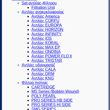
Set αντλίας-Φίλτρου
Filtration Unit
Αντλίες ανακυκλοφορίας
Αντλίες America
Αντλίες CORFU
Αντλίες EUROPA
Αντλίες HORIZON
Αντλίες INFINITY
Αντλίες IOS
Αντλίες KORAL
Αντλίες MAX EP
Αντλίες ONDINA
Αντλίες POWER FLO II
Αντλίες TRISTAR
Αντλίες υδρομασάζ
Αντλίες CALA
Αντλίες DRM
Αντλίες KNG
Φίλτρα πισίνας
CARTRIDGE
MS Series (Βobbin Wound)
POLY PEARL
PRO SERIES HB SIDE
PRO SERIES HI SIDE
SMG SERIES