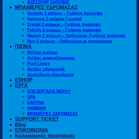
ΑΞΕΣΟΥΑΡ ΣΑΟΥΝΑΣ
ΜΠΑΝΙΕΡΕΣ ΥΔΡΟΜΑΣΑΖ
Serenity 1 ατόμου – Γυάλινη πρόσοψη
Harmony 2 ατόμων Γωνιακή
Crystal 2 ατόμων – Γυάλινη πρόσοψη
Felicity 2 ατόμων – Γυάλινη πρόσοψη
Heaven 2 ατόμων – Ορθογώνια -Γυάλινη πρόσοψη
Noir 2 ατόμων – Ορθογώνια με καταρράκτες
ΠΙΣΙΝΑ
Φίλτρα πισίνας
Αντλίες ανακυκλοφορίας
Pool Liners
Αντλίες υδρομασάζ
Ανοξείδωτα εξαρτήματα
ESHOP
ΕΡΓΑ
ΕΠΕΞΕΡΓΑΣΙΑ ΝΕΡΟΥ
SPA
ΣΑΟΥΝΑ
HAMMAM
ΜΠΑΝΙΕΡΕΣ ΥΔΡΟΜΑΣΑΖ
SUPPORT TICKET
Blog
ΕΠΙΚΟΙΝΩΝΙΑ
Καλοκαιρινές προσφορές