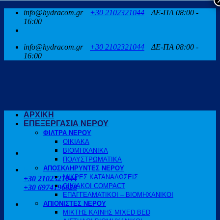
Μετάβαση
info@hydracom.gr
+30 2102321044
ΔΕ-ΠΑ 08:00 -
στο
16:00
περιεχόμενο
info@hydracom.gr
+30 2102321044
ΔΕ-ΠΑ 08:00 -
16:00
ΑΡΧΙΚΗ
ΕΠΕΞΕΡΓΑΣΙΑ ΝΕΡΟΥ
ΦΙΛΤΡΑ ΝΕΡΟΥ
ΟΙΚΙΑΚΑ
ΒΙΟΜΗΧΑΝΙΚΑ
ΠΟΛΥΣΤΡΩΜΑΤΙΚΑ
ΑΠΟΣΚΛΗΡΥΝΤΕΣ ΝΕΡΟΥ
ΚΑΛΕΣΤΕ ΜΑΣ
ΜΙΚΡΕΣ ΚΑΤΑΝΑΛΩΣΕΙΣ
+30 2102321044
ΟΙΚΙΑΚΟΙ COMPACT
+30 6974196828
ΕΠΑΓΓΕΛΜΑΤΙΚΟΙ – ΒΙΟΜΗΧΑΝΙΚΟΙ
ΑΠΙΟΝΙΣΤΕΣ ΝΕΡΟΥ
ΜΙΚΤΗΣ ΚΛΙΝΗΣ MIXED BED