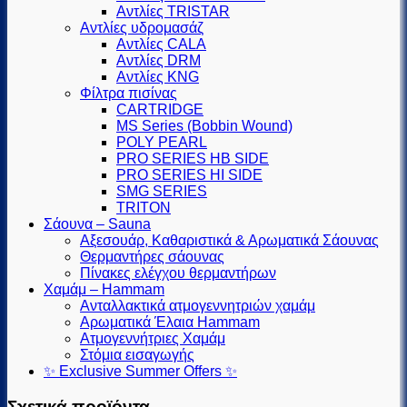
Αντλίες TRISTAR
Αντλίες υδρομασάζ
Αντλίες CALA
Αντλίες DRM
Αντλίες KNG
Φίλτρα πισίνας
CARTRIDGE
MS Series (Βobbin Wound)
POLY PEARL
PRO SERIES HB SIDE
PRO SERIES HI SIDE
SMG SERIES
TRITON
Σάουνα – Sauna
Αξεσουάρ, Καθαριστικά & Αρωματικά Σάουνας
Θερμαντήρες σάουνας
Πίνακες ελέγχου θερμαντήρων
Χαμάμ – Hammam
Ανταλλακτικά ατμογεννητριών χαμάμ
Αρωματικά Έλαια Hammam
Ατμογεννήτριες Χαμάμ
Στόμια εισαγωγής
✨ Exclusive Summer Offers ✨
Σχετικά προϊόντα