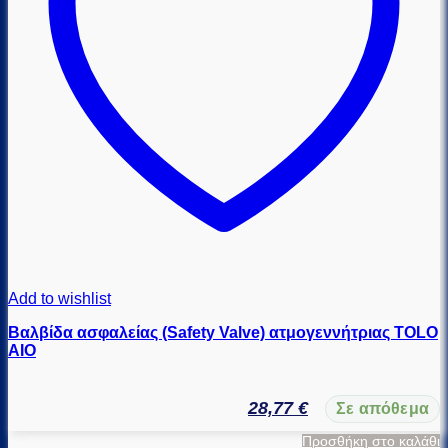
Add to wishlist
Βαλβίδα ασφαλείας (Safety Valve) ατμογεννήτριας TOLO
ΑΙΟ
28,77
€
Σε απόθεμα
Προσθήκη στο καλάθι