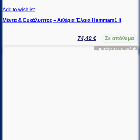
Add to wishlist
Μέντα & Ευκάλυπτος – Αιθέρια Έλαια Hammam1 lt
74,40
€
Σε απόθεμα
Προσθήκη στο καλάθι