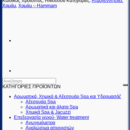
Κωδικός προϊόντος:
HM00006
Κατηγορίες:
Ατμογεννήτριες
Χαμάμ
,
Χαμάμ – Hammam
ΚΑΤΗΓΟΡΙΕΣ ΠΡΟΪΟΝΤΩΝ
Αρωματικά, Χημικά & Αξεσουάρ Spa και Υδρομασάζ
Αξεσουάρ Spa
Αρωματικά και άλατα Spa
Χημικά Spa & Jacuzzi
Επεξεργασία νερού- Water treatment
Αγωγιμόμετρα
Αναλώσιμα απιονιστών