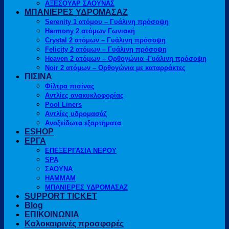
ΑΞΕΣΟΥΑΡ ΣΑΟΥΝΑΣ
ΜΠΑΝΙΕΡΕΣ ΥΔΡΟΜΑΣΑΖ
Serenity 1 ατόμου – Γυάλινη πρόσοψη
Harmony 2 ατόμων Γωνιακή
Crystal 2 ατόμων – Γυάλινη πρόσοψη
Felicity 2 ατόμων – Γυάλινη πρόσοψη
Heaven 2 ατόμων – Ορθογώνια -Γυάλινη πρόσοψη
Noir 2 ατόμων – Ορθογώνια με καταρράκτες
ΠΙΣΙΝΑ
Φίλτρα πισίνας
Αντλίες ανακυκλοφορίας
Pool Liners
Αντλίες υδρομασάζ
Ανοξείδωτα εξαρτήματα
ESHOP
ΕΡΓΑ
ΕΠΕΞΕΡΓΑΣΙΑ ΝΕΡΟΥ
SPA
ΣΑΟΥΝΑ
HAMMAM
ΜΠΑΝΙΕΡΕΣ ΥΔΡΟΜΑΣΑΖ
SUPPORT TICKET
Blog
ΕΠΙΚΟΙΝΩΝΙΑ
Καλοκαιρινές προσφορές