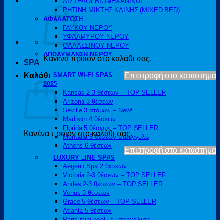
ΔΙΣΤΗΛΟΙ ΒΙΟΜΗΧΑΝΙΚΟΙ
ΡΗΤΙΝΗ ΜΙΚΤΗΣ ΚΛΙΝΗΣ (MIXED BED)
ΑΦΑΛΑΤΩΣΗ
ΓΛΥΚΟΥ ΝΕΡΟΥ
ΥΦΑΛΜΥΡΟΥ ΝΕΡΟΥ
ΘΑΛΑΣΣΙΝΟΥ ΝΕΡΟΥ
ΑΠΟΛΥΜΑΝΣΗ ΝΕΡΟΥ
Κανένα προϊόν στο καλάθι σας.
SPA
Καλάθι
SMART WI-FI SPAS
Επιστροφή στο κατάστημα
2025
Kansas 2-3 θέσεων – TOP SELLER
Arizona 3 θέσεων
Seville 3 ατόμων – New!
Madison 4 θέσεων
Florida 5 θέσεων – TOP SELLER
Κανένα προϊόν στο καλάθι σας.
Montana 5 θέσεων στρογγυλό
Athens 6 θέσεων
Επιστροφή στο κατάστημα
LUXURY LINE SPAS
Aegean Spa 2 θέσεων
Victoria 2-3 θέσεων – TOP SELLER
Andes 2-3 θέσεων – TOP SELLER
Venus 3 θέσεων
Grace 5 θέσεων – TOP SELLER
Atlanta 5 θέσεων
Paris mini pool με υπερχείλιση