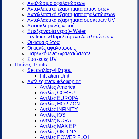
Αναλώσιμα αφαλατώσεων
Ανταλλακτικά εξαρτήματα απιονιστών
Ανταλλακτικά εξαρτήματα αφαλατώσεων
Ανταλλακτικά εξαρτήματα συσκευών UV
Αποσκληρυνές νερού
Επεξεργασία νερού- Water
treatment>Παρελκόμενα Αφαλατώσεων
Οικιακά φίλτρα
Οικιακές αφαλατώσεις
Παρελκόμενα Αφαλατώσεων
Συσκευές UV
Πισίνες- Pools
Set αντλίας-Φίλτρου
Filtration Unit
Αντλίες ανακυκλοφορίας
Αντλίες America
Αντλίες CORFU
Αντλίες EUROPA
Αντλίες HORIZON
Αντλίες INFINITY
Αντλίες IOS
Αντλίες KORAL
Αντλίες MAX EP
Αντλίες ONDINA
Αντλίες POWER FLO II