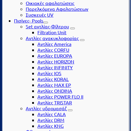
Οικιακές αφαλατώσεις
Παρελκόμενα Αφαλατώσεων
Συσκευές UV
Πισίνες- Pools
Set αντλίας-Φίλτρου
Filtration Unit
Αντλίες ανακυκλοφορίας
Αντλίες America
Αντλίες CORFU
Αντλίες EUROPA
Αντλίες HORIZON
Αντλίες INFINITY
Αντλίες IOS
Αντλίες KORAL
Αντλίες MAX EP
Αντλίες ONDINA
Αντλίες POWER FLO II
Αντλίες TRISTAR
Αντλίες υδρομασάζ
Αντλίες CALA
Αντλίες DRM
Αντλίες KNG