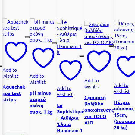
Add to
wishlist
Add to
Add to
wishlist
Add to
wishlist
Aquachek
Add to
wishlist
pH minus
spa test
wishlist
Σφαιρική
στερεό
strips
Πέτρες
βαλβίδα
Le
σκόνη
σάουνας 
αποχέτευσης
Sophistiqué
συσκ. 1 kg
15cm,
για TOLO
– Αιθέρια
(Συσκευα
ΑΙΟ
Έλαια
20 kg)
Hammam 1
l