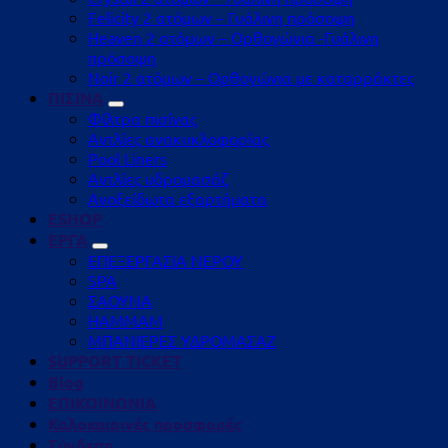
Felicity 2 ατόμων – Γυάλινη πρόσοψη
Heaven 2 ατόμων – Ορθογώνια -Γυάλινη
πρόσοψη
Noir 2 ατόμων – Ορθογώνια με καταρράκτες
ΠΙΣΙΝΑ
Φίλτρα πισίνας
Αντλίες ανακυκλοφορίας
Pool Liners
Αντλίες υδρομασάζ
Ανοξείδωτα εξαρτήματα
ESHOP
ΕΡΓΑ
ΕΠΕΞΕΡΓΑΣΙΑ ΝΕΡΟΥ
SPA
ΣΑΟΥΝΑ
HAMMAM
ΜΠΑΝΙΕΡΕΣ ΥΔΡΟΜΑΣΑΖ
SUPPORT TICKET
Blog
ΕΠΙΚΟΙΝΩΝΙΑ
Καλοκαιρινές προσφορές
Σύνδεση