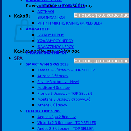
Κανένα προϊόν στο καλάθι σας.
ΜΙΚΤΗΣ ΚΛΙΝΗΣ MIXED BED
ΔΙΣΤΗΛΟΙ
Καλάθι
Επιστροφή στο κατάστημα
ΒΙΟΜΗΧΑΝΙΚΟΙ
ΡΗΤΙΝΗ ΜΙΚΤΗΣ ΚΛΙΝΗΣ (MIXED BED)
ΑΦΑΛΑΤΩΣΗ
ΓΛΥΚΟΥ ΝΕΡΟΥ
ΥΦΑΛΜΥΡΟΥ ΝΕΡΟΥ
ΘΑΛΑΣΣΙΝΟΥ ΝΕΡΟΥ
Κανένα προϊόν στο καλάθι σας.
ΑΠΟΛΥΜΑΝΣΗ ΝΕΡΟΥ
SPA
Επιστροφή στο κατάστημα
SMART WI-FI SPAS 2025
Kansas 2-3 θέσεων – TOP SELLER
Arizona 3 θέσεων
Seville 3 ατόμων – New!
Madison 4 θέσεων
Florida 5 θέσεων – TOP SELLER
Montana 5 θέσεων στρογγυλό
Athens 6 θέσεων
LUXURY LINE SPAS
Aegean Spa 2 θέσεων
Victoria 2-3 θέσεων – TOP SELLER
Andes 2-3 θέσεων – TOP SELLER