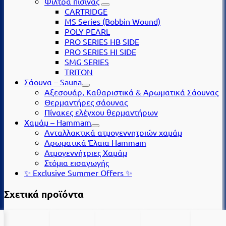
Φίλτρα πισίνας
CARTRIDGE
MS Series (Βobbin Wound)
POLY PEARL
PRO SERIES HB SIDE
PRO SERIES HI SIDE
SMG SERIES
TRITON
Σάουνα – Sauna
Αξεσουάρ, Καθαριστικά & Αρωματικά Σάουνας
Θερμαντήρες σάουνας
Πίνακες ελέγχου θερμαντήρων
Χαμάμ – Hammam
Ανταλλακτικά ατμογεννητριών χαμάμ
Αρωματικά Έλαια Hammam
Ατμογεννήτριες Χαμάμ
Στόμια εισαγωγής
✨ Exclusive Summer Offers ✨
Σχετικά προϊόντα