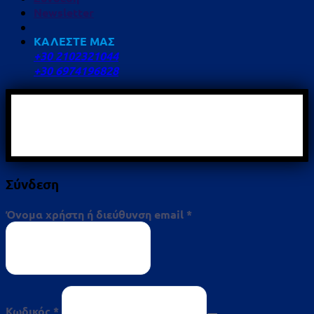
Newsletter
ΚΑΛΕΣΤΕ ΜΑΣ
+30 2102321044
+30 6974196828
Σύνδεση
Απαιτείται
Όνομα χρήστη ή διεύθυνση email
*
Απαιτείται
Κωδικός
*