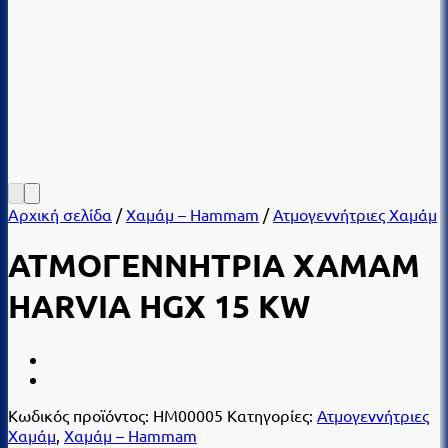
Αρχική σελίδα
/
Χαμάμ – Hammam
/
Ατμογεννήτριες Χαμάμ
ΑΤΜΟΓΕΝΝΗΤΡΙΑ ΧΑΜΑΜ
HARVIA HGX 15 KW
Κωδικός προϊόντος:
HM00005
Κατηγορίες:
Ατμογεννήτριες
Χαμάμ
,
Χαμάμ – Hammam