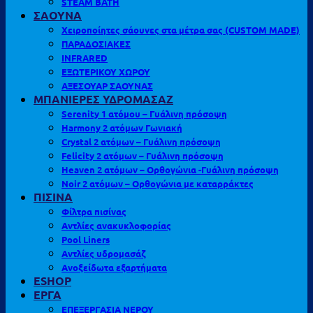
STEAM BATH
ΣΑΟΥΝΑ
Χειροποίητες σάουνες στα μέτρα σας (CUSTOM MADE)
ΠΑΡΑΔΟΣΙΑΚΕΣ
INFRARED
ΕΞΩΤΕΡΙΚΟΥ ΧΩΡΟΥ
ΑΞΕΣΟΥΑΡ ΣΑΟΥΝΑΣ
ΜΠΑΝΙΕΡΕΣ ΥΔΡΟΜΑΣΑΖ
Serenity 1 ατόμου – Γυάλινη πρόσοψη
Harmony 2 ατόμων Γωνιακή
Crystal 2 ατόμων – Γυάλινη πρόσοψη
Felicity 2 ατόμων – Γυάλινη πρόσοψη
Heaven 2 ατόμων – Ορθογώνια -Γυάλινη πρόσοψη
Noir 2 ατόμων – Ορθογώνια με καταρράκτες
ΠΙΣΙΝΑ
Φίλτρα πισίνας
Αντλίες ανακυκλοφορίας
Pool Liners
Αντλίες υδρομασάζ
Ανοξείδωτα εξαρτήματα
ESHOP
ΕΡΓΑ
ΕΠΕΞΕΡΓΑΣΙΑ ΝΕΡΟΥ