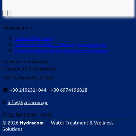
Πληροφορίες
Τρόποι Πληρωμής
Τρόποι Αποστολής – Κόστος μεταφορικών
Όροι συναλλαγών και πολιτική Επιτροφών
Στοιχεία επικοινωνίας
Ευρίπου 33 & Τριφυλλίας
136 75 Αχαρνές, Αττική
☎
+30 2102321044
•
+30 6974196828
✉
info@hydracom.gr
🕒 ΔΕ-ΠΑ 08:00 - 16:00
© 2026
Hydracom
— Water Treatment & Wellness
Solutions