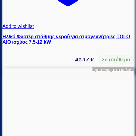
Add to wishlist
Ηλ/κό Φλοτέρ στάθμης νερού για ατμογεννήτριες TOLO
AIO ισχύος 7,5-12 kW
41,17
€
Σε απόθεμα
Προσθήκη στο καλάθι