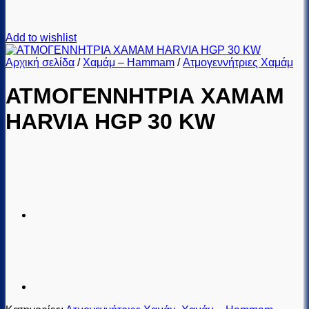
Add to wishlist
Αρχική σελίδα
/
Χαμάμ – Hammam
/
Ατμογεννήτριες Χαμάμ
ΑΤΜΟΓΕΝΝΗΤΡΙΑ ΧΑΜΑΜ
HARVIA HGP 30 KW