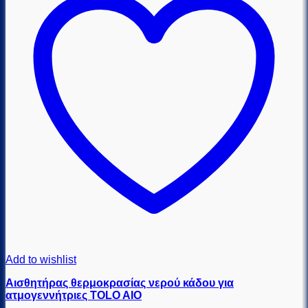
Add to wishlist
Αισθητήρας θερμοκρασίας νερού κάδου για
ατμογεννήτριες TOLO AIO