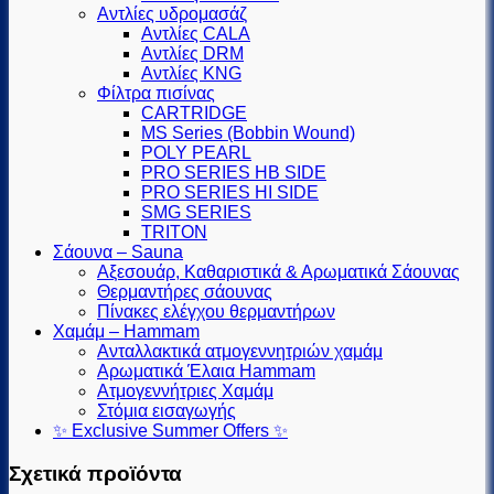
Αντλίες υδρομασάζ
Αντλίες CALA
Αντλίες DRM
Αντλίες KNG
Φίλτρα πισίνας
CARTRIDGE
MS Series (Βobbin Wound)
POLY PEARL
PRO SERIES HB SIDE
PRO SERIES HI SIDE
SMG SERIES
TRITON
Σάουνα – Sauna
Αξεσουάρ, Καθαριστικά & Αρωματικά Σάουνας
Θερμαντήρες σάουνας
Πίνακες ελέγχου θερμαντήρων
Χαμάμ – Hammam
Ανταλλακτικά ατμογεννητριών χαμάμ
Αρωματικά Έλαια Hammam
Ατμογεννήτριες Χαμάμ
Στόμια εισαγωγής
✨ Exclusive Summer Offers ✨
Σχετικά προϊόντα