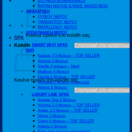
ΔΙΣΤΗΛΟΙ ΒΙΟΜΗΧΑΝΙΚΟΙ
ΡΗΤΙΝΗ ΜΙΚΤΗΣ ΚΛΙΝΗΣ (MIXED BED)
ΑΦΑΛΑΤΩΣΗ
ΓΛΥΚΟΥ ΝΕΡΟΥ
ΥΦΑΛΜΥΡΟΥ ΝΕΡΟΥ
ΘΑΛΑΣΣΙΝΟΥ ΝΕΡΟΥ
ΑΠΟΛΥΜΑΝΣΗ ΝΕΡΟΥ
Κανένα προϊόν στο καλάθι σας.
SPA
Καλάθι
SMART WI-FI SPAS
Επιστροφή στο κατάστημα
2025
Kansas 2-3 θέσεων – TOP SELLER
Arizona 3 θέσεων
Seville 3 ατόμων – New!
Madison 4 θέσεων
Florida 5 θέσεων – TOP SELLER
Κανένα προϊόν στο καλάθι σας.
Montana 5 θέσεων στρογγυλό
Athens 6 θέσεων
Επιστροφή στο κατάστημα
LUXURY LINE SPAS
Aegean Spa 2 θέσεων
Victoria 2-3 θέσεων – TOP SELLER
Andes 2-3 θέσεων – TOP SELLER
Venus 3 θέσεων
Grace 5 θέσεων – TOP SELLER
Atlanta 5 θέσεων
Paris mini pool με υπερχείλιση