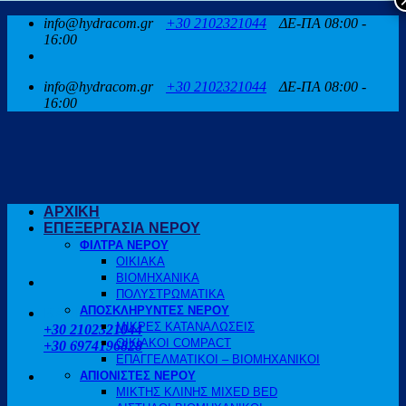
Μετάβαση
info@hydracom.gr
+30 2102321044
ΔΕ-ΠΑ 08:00 -
στο
16:00
περιεχόμενο
info@hydracom.gr
+30 2102321044
ΔΕ-ΠΑ 08:00 -
16:00
ΑΡΧΙΚΗ
ΕΠΕΞΕΡΓΑΣΙΑ ΝΕΡΟΥ
ΦΙΛΤΡΑ ΝΕΡΟΥ
ΟΙΚΙΑΚΑ
ΒΙΟΜΗΧΑΝΙΚΑ
ΠΟΛΥΣΤΡΩΜΑΤΙΚΑ
ΑΠΟΣΚΛΗΡΥΝΤΕΣ ΝΕΡΟΥ
ΚΑΛΕΣΤΕ ΜΑΣ
ΜΙΚΡΕΣ ΚΑΤΑΝΑΛΩΣΕΙΣ
+30 2102321044
ΟΙΚΙΑΚΟΙ COMPACT
+30 6974196828
ΕΠΑΓΓΕΛΜΑΤΙΚΟΙ – ΒΙΟΜΗΧΑΝΙΚΟΙ
ΑΠΙΟΝΙΣΤΕΣ ΝΕΡΟΥ
ΜΙΚΤΗΣ ΚΛΙΝΗΣ MIXED BED