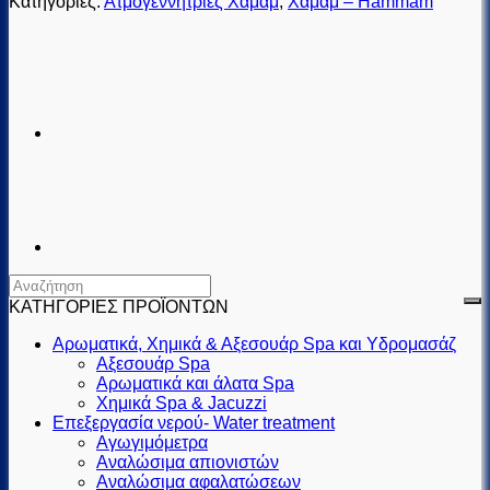
Κατηγορίες:
Ατμογεννήτριες Χαμάμ
,
Χαμάμ – Hammam
ΚΑΤΗΓΟΡΙΕΣ ΠΡΟΪΟΝΤΩΝ
Αρωματικά, Χημικά & Αξεσουάρ Spa και Υδρομασάζ
Αξεσουάρ Spa
Αρωματικά και άλατα Spa
Χημικά Spa & Jacuzzi
Επεξεργασία νερού- Water treatment
Αγωγιμόμετρα
Αναλώσιμα απιονιστών
Αναλώσιμα αφαλατώσεων