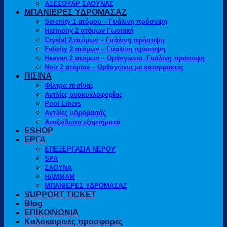
ΑΞΕΣΟΥΑΡ ΣΑΟΥΝΑΣ
ΜΠΑΝΙΕΡΕΣ ΥΔΡΟΜΑΣΑΖ
Serenity 1 ατόμου – Γυάλινη πρόσοψη
Harmony 2 ατόμων Γωνιακή
Crystal 2 ατόμων – Γυάλινη πρόσοψη
Felicity 2 ατόμων – Γυάλινη πρόσοψη
Heaven 2 ατόμων – Ορθογώνια -Γυάλινη πρόσοψη
Noir 2 ατόμων – Ορθογώνια με καταρράκτες
ΠΙΣΙΝΑ
Φίλτρα πισίνας
Αντλίες ανακυκλοφορίας
Pool Liners
Αντλίες υδρομασάζ
Ανοξείδωτα εξαρτήματα
ESHOP
ΕΡΓΑ
ΕΠΕΞΕΡΓΑΣΙΑ ΝΕΡΟΥ
SPA
ΣΑΟΥΝΑ
HAMMAM
ΜΠΑΝΙΕΡΕΣ ΥΔΡΟΜΑΣΑΖ
SUPPORT TICKET
Blog
ΕΠΙΚΟΙΝΩΝΙΑ
Καλοκαιρινές προσφορές