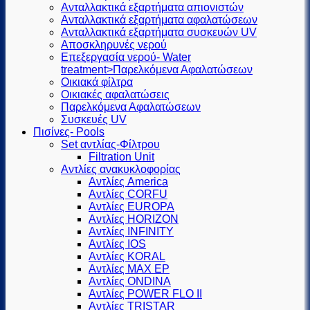
Ανταλλακτικά εξαρτήματα απιονιστών
Ανταλλακτικά εξαρτήματα αφαλατώσεων
Ανταλλακτικά εξαρτήματα συσκευών UV
Αποσκληρυνές νερού
Επεξεργασία νερού- Water
treatment>Παρελκόμενα Αφαλατώσεων
Οικιακά φίλτρα
Οικιακές αφαλατώσεις
Παρελκόμενα Αφαλατώσεων
Συσκευές UV
Πισίνες- Pools
Set αντλίας-Φίλτρου
Filtration Unit
Αντλίες ανακυκλοφορίας
Αντλίες America
Αντλίες CORFU
Αντλίες EUROPA
Αντλίες HORIZON
Αντλίες INFINITY
Αντλίες IOS
Αντλίες KORAL
Αντλίες MAX EP
Αντλίες ONDINA
Αντλίες POWER FLO II
Αντλίες TRISTAR