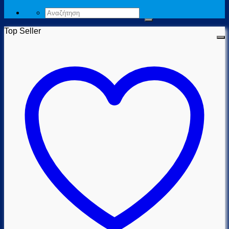
Αναζήτηση
για:
Top Seller