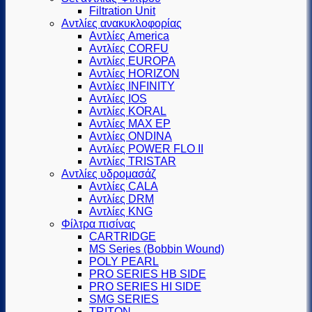
Filtration Unit
Αντλίες ανακυκλοφορίας
Αντλίες America
Αντλίες CORFU
Αντλίες EUROPA
Αντλίες HORIZON
Αντλίες INFINITY
Αντλίες IOS
Αντλίες KORAL
Αντλίες MAX EP
Αντλίες ONDINA
Αντλίες POWER FLO II
Αντλίες TRISTAR
Αντλίες υδρομασάζ
Αντλίες CALA
Αντλίες DRM
Αντλίες KNG
Φίλτρα πισίνας
CARTRIDGE
MS Series (Βobbin Wound)
POLY PEARL
PRO SERIES HB SIDE
PRO SERIES HI SIDE
SMG SERIES
TRITON