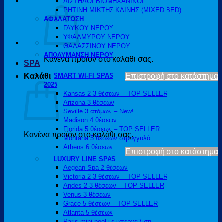
ΔΙΣΤΗΛΟΙ ΒΙΟΜΗΧΑΝΙΚΟΙ
ΡΗΤΙΝΗ ΜΙΚΤΗΣ ΚΛΙΝΗΣ (MIXED BED)
ΑΦΑΛΑΤΩΣΗ
ΓΛΥΚΟΥ ΝΕΡΟΥ
ΥΦΑΛΜΥΡΟΥ ΝΕΡΟΥ
ΘΑΛΑΣΣΙΝΟΥ ΝΕΡΟΥ
ΑΠΟΛΥΜΑΝΣΗ ΝΕΡΟΥ
Κανένα προϊόν στο καλάθι σας.
SPA
Καλάθι
SMART WI-FI SPAS
Επιστροφή στο κατάστημα
2025
Kansas 2-3 θέσεων – TOP SELLER
Arizona 3 θέσεων
Seville 3 ατόμων – New!
Madison 4 θέσεων
Florida 5 θέσεων – TOP SELLER
Κανένα προϊόν στο καλάθι σας.
Montana 5 θέσεων στρογγυλό
Athens 6 θέσεων
Επιστροφή στο κατάστημα
LUXURY LINE SPAS
Aegean Spa 2 θέσεων
Victoria 2-3 θέσεων – TOP SELLER
Andes 2-3 θέσεων – TOP SELLER
Venus 3 θέσεων
Grace 5 θέσεων – TOP SELLER
Atlanta 5 θέσεων
Paris mini pool με υπερχείλιση