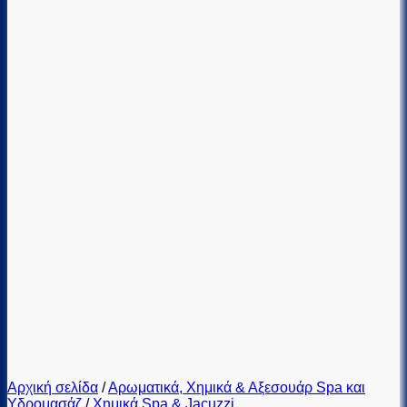
Αρχική σελίδα
/
Αρωματικά, Χημικά & Αξεσουάρ Spa και
Υδρομασάζ
/
Χημικά Spa & Jacuzzi