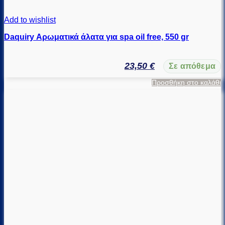
Add to wishlist
Daquiry Αρωματικά άλατα για spa oil free, 550 gr
23,50
€
Σε απόθεμα
Προσθήκη στο καλάθι