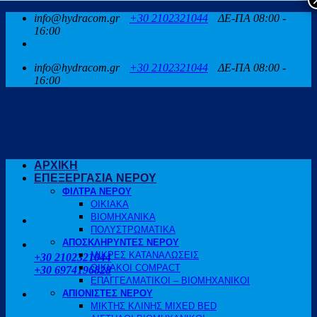
Μετάβαση
info@hydracom.gr
+30 2102321044
ΔΕ-ΠΑ 08:00 -
στο
16:00
περιεχόμενο
info@hydracom.gr
+30 2102321044
ΔΕ-ΠΑ 08:00 -
16:00
ΑΡΧΙΚΗ
ΕΠΕΞΕΡΓΑΣΙΑ ΝΕΡΟΥ
ΦΙΛΤΡΑ ΝΕΡΟΥ
ΟΙΚΙΑΚΑ
ΒΙΟΜΗΧΑΝΙΚΑ
ΠΟΛΥΣΤΡΩΜΑΤΙΚΑ
ΑΠΟΣΚΛΗΡΥΝΤΕΣ ΝΕΡΟΥ
ΚΑΛΕΣΤΕ ΜΑΣ
ΜΙΚΡΕΣ ΚΑΤΑΝΑΛΩΣΕΙΣ
+30 2102321044
ΟΙΚΙΑΚΟΙ COMPACT
+30 6974196828
ΕΠΑΓΓΕΛΜΑΤΙΚΟΙ – ΒΙΟΜΗΧΑΝΙΚΟΙ
ΑΠΙΟΝΙΣΤΕΣ ΝΕΡΟΥ
ΜΙΚΤΗΣ ΚΛΙΝΗΣ MIXED BED