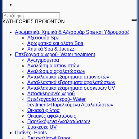
ΚΑΤΗΓΟΡΙΕΣ ΠΡΟΪΟΝΤΩΝ
Αρωματικά, Χημικά & Αξεσουάρ Spa και Υδρομασάζ
Αξεσουάρ Spa
Αρωματικά και άλατα Spa
Χημικά Spa & Jacuzzi
Επεξεργασία νερού- Water treatment
Αγωγιμόμετρα
Αναλώσιμα απιονιστών
Αναλώσιμα αφαλατώσεων
Ανταλλακτικά εξαρτήματα απιονιστών
Ανταλλακτικά εξαρτήματα αφαλατώσεων
Ανταλλακτικά εξαρτήματα συσκευών UV
Αποσκληρυνές νερού
Επεξεργασία νερού- Water
treatment>Παρελκόμενα Αφαλατώσεων
Οικιακά φίλτρα
Οικιακές αφαλατώσεις
Παρελκόμενα Αφαλατώσεων
Συσκευές UV
Πισίνες- Pools
Set αντλίας-Φίλτρου