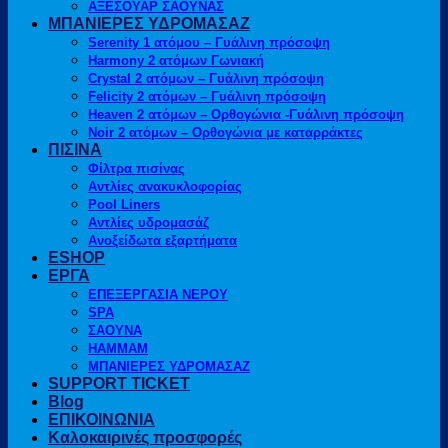
ΑΞΕΣΟΥΑΡ ΣΑΟΥΝΑΣ
ΜΠΑΝΙΕΡΕΣ ΥΔΡΟΜΑΣΑΖ
Serenity 1 ατόμου – Γυάλινη πρόσοψη
Harmony 2 ατόμων Γωνιακή
Crystal 2 ατόμων – Γυάλινη πρόσοψη
Felicity 2 ατόμων – Γυάλινη πρόσοψη
Heaven 2 ατόμων – Ορθογώνια -Γυάλινη πρόσοψη
Noir 2 ατόμων – Ορθογώνια με καταρράκτες
ΠΙΣΙΝΑ
Φίλτρα πισίνας
Αντλίες ανακυκλοφορίας
Pool Liners
Αντλίες υδρομασάζ
Ανοξείδωτα εξαρτήματα
ESHOP
ΕΡΓΑ
ΕΠΕΞΕΡΓΑΣΙΑ ΝΕΡΟΥ
SPA
ΣΑΟΥΝΑ
HAMMAM
ΜΠΑΝΙΕΡΕΣ ΥΔΡΟΜΑΣΑΖ
SUPPORT TICKET
Blog
ΕΠΙΚΟΙΝΩΝΙΑ
Καλοκαιρινές προσφορές