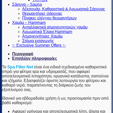
Σάουνα – Sauna
Αξεσουάρ, Καθαριστικά & Αρωματικά Σάουνας
Θερμαντήρες σάουνας
Πίνακες ελέγχου θερμαντήρων
Χαμάμ – Hammam
Ανταλλακτικά ατμογεννητριών χαμάμ
Αρωματικά Έλαια Hammam
Ατμογεννήτριες Χαμάμ
Στόμια εισαγωγής
✨ Exclusive Summer Offers ✨
Περιγραφή
Επιπλέον πληροφορίες
Το
Spa Filter Net
είναι ένα ειδικά σχεδιασμένο καθαριστικό
σπρέι για φίλτρα spa και υδρομασάζ, που αφαιρεί
αποτελεσματικά λιπαρότητα, οργανικά κατάλοιπα, σαπούνια
και ιζήματα. Εξασφαλίζει άριστη λειτουργία του φίλτρου και
καθαρό νερό, παρατείνοντας τη διάρκεια ζωής του
εξοπλισμού σας.
Ιδανικό για εβδομαδιαία χρήση ή ως προετοιμασία πριν από
βαθύ καθαρισμό:
Αφαιρεί γρήγορα και αποτελεσματικά λίπη, άλατα και