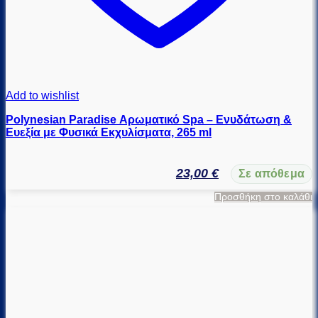
Add to wishlist
Polynesian Paradise Αρωματικό Spa – Ενυδάτωση &
Ευεξία με Φυσικά Εκχυλίσματα, 265 ml
23,00
€
Σε απόθεμα
Προσθήκη στο καλάθι