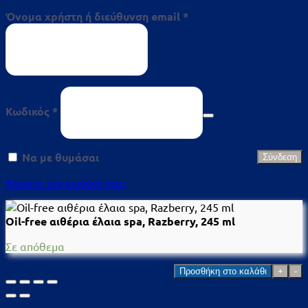
Απαιτείται
Όνομα χρήστη ή διεύθυνση email
*
Απαιτείται
Κωδικός
*
Να με θυμάσαι
Σύνδεση
Χάσατε τον κωδικό σας;
Oil-free αιθέρια έλαια spa, Razberry, 245 ml
Σε απόθεμα
Oil-
Προσθήκη στο καλάθι
free
αιθέρια