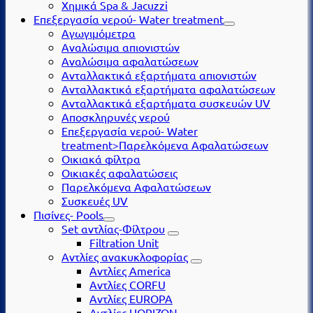
Χημικά Spa & Jacuzzi
Επεξεργασία νερού- Water treatment
Αγωγιμόμετρα
Αναλώσιμα απιονιστών
Αναλώσιμα αφαλατώσεων
Ανταλλακτικά εξαρτήματα απιονιστών
Ανταλλακτικά εξαρτήματα αφαλατώσεων
Ανταλλακτικά εξαρτήματα συσκευών UV
Αποσκληρυνές νερού
Επεξεργασία νερού- Water
treatment>Παρελκόμενα Αφαλατώσεων
Οικιακά φίλτρα
Οικιακές αφαλατώσεις
Παρελκόμενα Αφαλατώσεων
Συσκευές UV
Πισίνες- Pools
Set αντλίας-Φίλτρου
Filtration Unit
Αντλίες ανακυκλοφορίας
Αντλίες America
Αντλίες CORFU
Αντλίες EUROPA
Αντλίες HORIZON