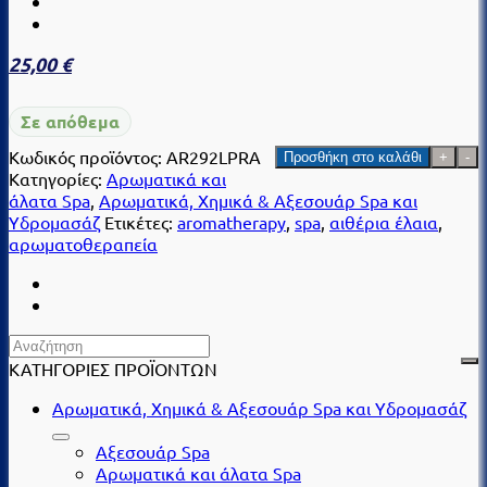
25,00
€
Σε απόθεμα
Oil-
Κωδικός προϊόντος:
AR292LPRA
Προσθήκη στο καλάθι
free
Κατηγορίες:
Αρωματικά και
αιθέρια
άλατα Spa
,
Αρωματικά, Χημικά & Αξεσουάρ Spa και
έλαια
Υδρομασάζ
Ετικέτες:
aromatherapy
,
spa
,
αιθέρια έλαια
,
spa,
αρωματοθεραπεία
Razberry,
245
ml
ποσότητα
ΚΑΤΗΓΟΡΙΕΣ ΠΡΟΪΟΝΤΩΝ
Αρωματικά, Χημικά & Αξεσουάρ Spa και Υδρομασάζ
Αξεσουάρ Spa
Αρωματικά και άλατα Spa