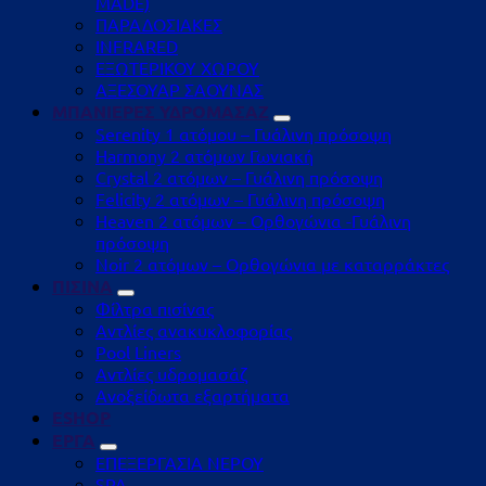
MADE)
ΠΑΡΑΔΟΣΙΑΚΕΣ
INFRARED
ΕΞΩΤΕΡΙΚΟΥ ΧΩΡΟΥ
ΑΞΕΣΟΥΑΡ ΣΑΟΥΝΑΣ
ΜΠΑΝΙΕΡΕΣ ΥΔΡΟΜΑΣΑΖ
Serenity 1 ατόμου – Γυάλινη πρόσοψη
Harmony 2 ατόμων Γωνιακή
Crystal 2 ατόμων – Γυάλινη πρόσοψη
Felicity 2 ατόμων – Γυάλινη πρόσοψη
Heaven 2 ατόμων – Ορθογώνια -Γυάλινη
πρόσοψη
Noir 2 ατόμων – Ορθογώνια με καταρράκτες
ΠΙΣΙΝΑ
Φίλτρα πισίνας
Αντλίες ανακυκλοφορίας
Pool Liners
Αντλίες υδρομασάζ
Ανοξείδωτα εξαρτήματα
ESHOP
ΕΡΓΑ
ΕΠΕΞΕΡΓΑΣΙΑ ΝΕΡΟΥ
SPA