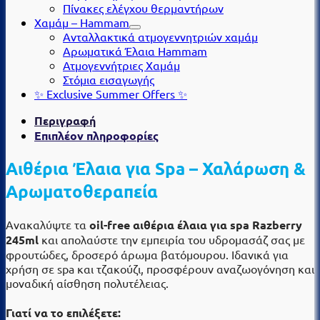
Πίνακες ελέγχου θερμαντήρων
Χαμάμ – Hammam
Ανταλλακτικά ατμογεννητριών χαμάμ
Αρωματικά Έλαια Hammam
Ατμογεννήτριες Χαμάμ
Στόμια εισαγωγής
✨ Exclusive Summer Offers ✨
Περιγραφή
Επιπλέον πληροφορίες
Αιθέρια Έλαια για Spa – Χαλάρωση &
Αρωματοθεραπεία
Ανακαλύψτε τα
oil-free αιθέρια έλαια για spa Razberry
245ml
και απολαύστε την εμπειρία του υδρομασάζ σας με
φρουτώδες, δροσερό άρωμα βατόμουρου. Ιδανικά για
χρήση σε spa και τζακούζι, προσφέρουν αναζωογόνηση και
μοναδική αίσθηση πολυτέλειας.
Γιατί να το επιλέξετε: