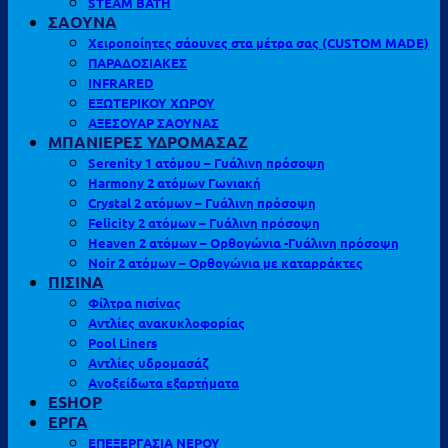
STEAM BATH
ΣΑΟΥΝΑ
Χειροποίητες σάουνες στα μέτρα σας (CUSTOM MADE)
ΠΑΡΑΔΟΣΙΑΚΕΣ
INFRARED
ΕΞΩΤΕΡΙΚΟΥ ΧΩΡΟΥ
ΑΞΕΣΟΥΑΡ ΣΑΟΥΝΑΣ
ΜΠΑΝΙΕΡΕΣ ΥΔΡΟΜΑΣΑΖ
Serenity 1 ατόμου – Γυάλινη πρόσοψη
Harmony 2 ατόμων Γωνιακή
Crystal 2 ατόμων – Γυάλινη πρόσοψη
Felicity 2 ατόμων – Γυάλινη πρόσοψη
Heaven 2 ατόμων – Ορθογώνια -Γυάλινη πρόσοψη
Noir 2 ατόμων – Ορθογώνια με καταρράκτες
ΠΙΣΙΝΑ
Φίλτρα πισίνας
Αντλίες ανακυκλοφορίας
Pool Liners
Αντλίες υδρομασάζ
Ανοξείδωτα εξαρτήματα
ESHOP
ΕΡΓΑ
ΕΠΕΞΕΡΓΑΣΙΑ ΝΕΡΟΥ