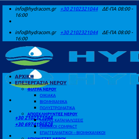
Μετάβαση
info@hydracom.gr
+30 2102321044
ΔΕ-ΠΑ 08:00 -
στο
16:00
περιεχόμενο
info@hydracom.gr
+30 2102321044
ΔΕ-ΠΑ 08:00 -
16:00
ΑΡΧΙΚΗ
ΕΠΕΞΕΡΓΑΣΙΑ ΝΕΡΟΥ
ΦΙΛΤΡΑ ΝΕΡΟΥ
ΟΙΚΙΑΚΑ
ΒΙΟΜΗΧΑΝΙΚΑ
ΠΟΛΥΣΤΡΩΜΑΤΙΚΑ
ΚΑΛΕΣΤΕ ΜΑΣ
ΑΠΟΣΚΛΗΡΥΝΤΕΣ ΝΕΡΟΥ
+30 2102321044
ΜΙΚΡΕΣ ΚΑΤΑΝΑΛΩΣΕΙΣ
+30 6974196828
ΟΙΚΙΑΚΟΙ COMPACT
ΕΠΑΓΓΕΛΜΑΤΙΚΟΙ – ΒΙΟΜΗΧΑΝΙΚΟΙ
ΑΠΙΟΝΙΣΤΕΣ ΝΕΡΟΥ