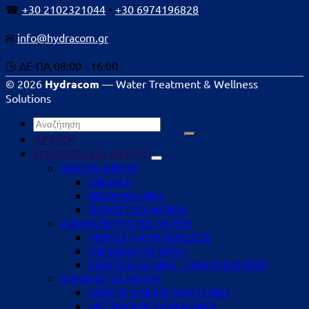
☎
+30 2102321044
•
+30 6974196828
✉
info@hydracom.gr
🕒 ΔΕ-ΠΑ 08:00 - 16:00
© 2026
Hydracom
— Water Treatment & Wellness
Solutions
Αναζήτηση
για:
ΑΡΧΙΚΗ
ΕΠΕΞΕΡΓΑΣΙΑ ΝΕΡΟΥ
ΦΙΛΤΡΑ ΝΕΡΟΥ
ΟΙΚΙΑΚΑ
ΒΙΟΜΗΧΑΝΙΚΑ
ΠΟΛΥΣΤΡΩΜΑΤΙΚΑ
ΑΠΟΣΚΛΗΡΥΝΤΕΣ ΝΕΡΟΥ
ΜΙΚΡΕΣ ΚΑΤΑΝΑΛΩΣΕΙΣ
ΟΙΚΙΑΚΟΙ COMPACT
ΕΠΑΓΓΕΛΜΑΤΙΚΟΙ – ΒΙΟΜΗΧΑΝΙΚΟΙ
ΑΠΙΟΝΙΣΤΕΣ ΝΕΡΟΥ
ΜΙΚΤΗΣ ΚΛΙΝΗΣ MIXED BED
ΔΙΣΤΗΛΟΙ ΒΙΟΜΗΧΑΝΙΚΟΙ