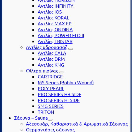
Αντλίες INFINITY
Αντλίες IOS
Αντλίες KORAL
Αντλίες MAX EP
Αντλίες ONDINA
Αντλίες POWER FLO II
Αντλίες TRISTAR
Αντλίες υδρομασάζ
Αντλίες CALA
Αντλίες DRM
Αντλίες KNG
Φίλτρα πισίνας
CARTRIDGE
MS Series (Βobbin Wound)
POLY PEARL
PRO SERIES HB SIDE
PRO SERIES HI SIDE
SMG SERIES
TRITON
Σάουνα – Sauna
Αξεσουάρ, Καθαριστικά & Αρωματικά Σάουνας
Θερμαντήρες σάουνας