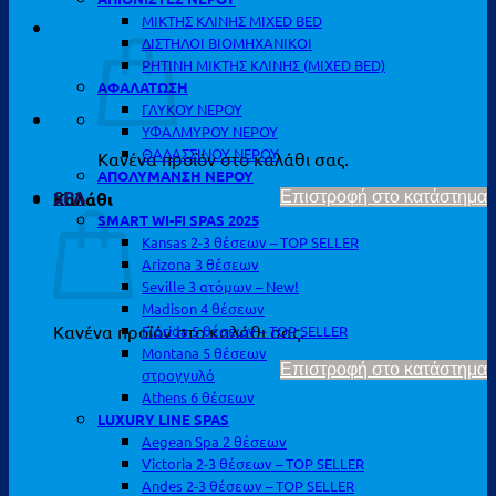
ΜΙΚΤΗΣ ΚΛΙΝΗΣ MIXED BED
ΔΙΣΤΗΛΟΙ ΒΙΟΜΗΧΑΝΙΚΟΙ
ΡΗΤΙΝΗ ΜΙΚΤΗΣ ΚΛΙΝΗΣ (MIXED BED)
ΑΦΑΛΑΤΩΣΗ
ΓΛΥΚΟΥ ΝΕΡΟΥ
ΥΦΑΛΜΥΡΟΥ ΝΕΡΟΥ
ΘΑΛΑΣΣΙΝΟΥ ΝΕΡΟΥ
Κανένα προϊόν στο καλάθι σας.
ΑΠΟΛΥΜΑΝΣΗ ΝΕΡΟΥ
SPA
Καλάθι
Επιστροφή στο κατάστημα
SMART WI-FI SPAS 2025
Kansas 2-3 θέσεων – TOP SELLER
Arizona 3 θέσεων
Seville 3 ατόμων – New!
Madison 4 θέσεων
Κανένα προϊόν στο καλάθι σας.
Florida 5 θέσεων – TOP SELLER
Montana 5 θέσεων
Επιστροφή στο κατάστημα
στρογγυλό
Athens 6 θέσεων
LUXURY LINE SPAS
Aegean Spa 2 θέσεων
Victoria 2-3 θέσεων – TOP SELLER
Andes 2-3 θέσεων – TOP SELLER