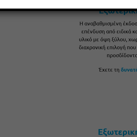
Εξωτερικ
Η αναβαθμισμένη έκδοση
επένδυση από ειδικά 
υλικό με όψη ξύλου, χωρ
διαχρονική επιλογή που
προσδίδοντα
Έχετε τη
δυνατ
Εξωτερική