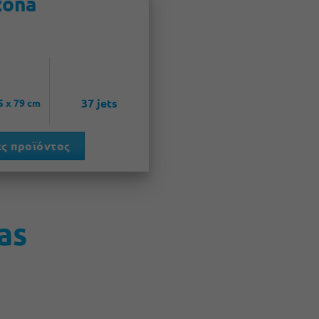
zona
37 jets
5 x 79 cm
ς προϊόντος
as