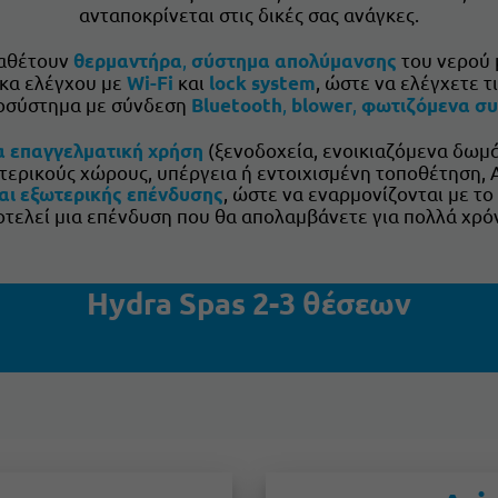
ανταποκρίνεται στις δικές σας ανάγκες.
ιαθέτουν
,
του νερού 
θερμαντήρα
σύστημα απολύμανσης
ακα ελέγχου με
και
, ώστε να ελέγχετε τ
Wi-Fi
lock system
χοσύστημα με σύνδεση
,
,
Bluetooth
blower
φωτιζόμενα συ
(ξενοδοχεία, ενοικιαζόμενα δωμάτ
ια επαγγελματική χρήση
τερικούς χώρους, υπέργεια ή εντοιχισμένη τοποθέτηση, 
, ώστε να εναρμονίζονται με τ
αι εξωτερικής επένδυσης
οτελεί μια επένδυση που θα απολαμβάνετε για πολλά χρόν
Hydra Spas 2-3 θέσεων