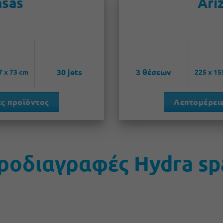
sas
Ari
30 jets
3 θέσεων
7 x 73 cm
225 x 15
ς προϊόντος
Λεπτομέρειε
ροδιαγραφές Hydra sp