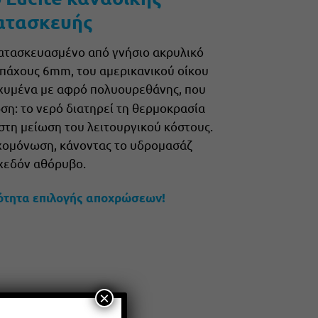
ατασκευής
κατασκευασμένο από γνήσιο ακρυλικό
πάχους 6mm, του αμερικανικού οίκου
σχυμένα με αφρό πολυουρεθάνης, που
η: το νερό διατηρεί τη θερμοκρασία
στη μείωση του λειτουργικού κόστους.
χομόνωση, κάνοντας το υδρομασάζ
χεδόν αθόρυβο.
ότητα επιλογής αποχρώσεων!
×