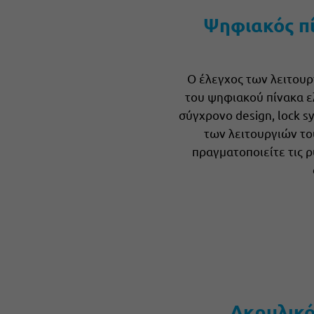
Ψηφιακός π
Ο έλεγχος των λειτουρ
του ψηφιακού πίνακα ε
σύγχρονο design, lock s
των λειτουργιών του
πραγματοποιείτε τις ρ
Ακρυλικό