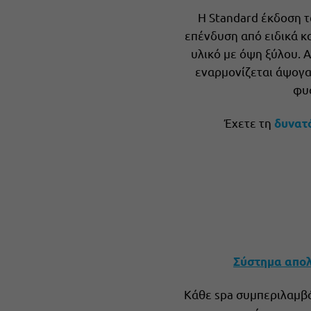
Η Standard έκδοση τ
επένδυση από ειδικά 
υλικό με όψη ξύλου. Α
εναρμονίζεται άψογα
φυ
Έχετε τη
δυνατ
Σύστημα απολ
Κάθε spa συμπεριλαμβ