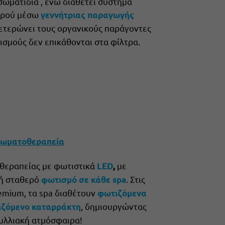
σωματίδια , ενώ διαθέτει σύστημα
ερού μέσω
γεννήτριας παραγωγής
δετερώνει τους οργανικούς παράγοντες
ισμούς δεν επικάθονται στα φίλτρα.
ωματοθεραπεία
θεραπείας με φωτιστικά
με
LED
,
ή σταθερό
. Στις
φωτισμό σε κάθε spa
remium, τα spa διαθέτουν
φωτιζόμενα
, δημιουργώντας
ζόμενο καταρράκτη
δυλλιακή ατμόσφαιρα!