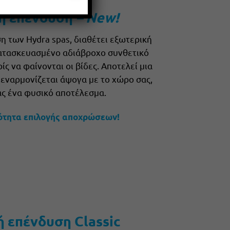
ή επένδυση
– New!
 των Hydra spas, διαθέτει εξωτερική
κατασκευασμένο αδιάβροχο συνθετικό
ίς να φαίνονται οι βίδες. Αποτελεί μια
 εναρμονίζεται άψογα με το χώρο σας,
ς ένα φυσικό αποτέλεσμα.
ότητα επιλογής αποχρώσεων!
 επένδυση Classic