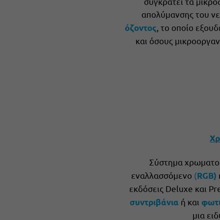
συγκρατεί τα μικρο
απολύμανσης του ν
, το οποίο εξου
όζοντος
και όσους μικροοργαν
Χρ
Σύστημα χρωματο
εναλλασσόμενο
(
RGB)
εκδόσεις Deluxe και P
ή και
συντριβάνια
φωτι
μια ει