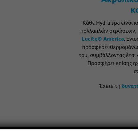
κ
Κάθε Hydra spa είναι 
πολλαπλών στρώσεων, 
. Ενι
Lucite® America
προσφέρει θερμομόνωσ
του, συμβάλλοντας έτσι 
Προσφέρει επίσης η
σ
Έχετε τη
δυνατ