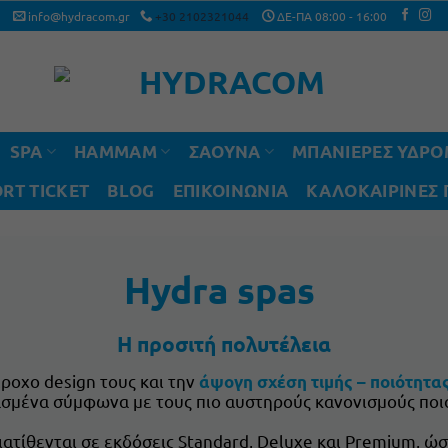
info@hydracom.gr
+30 2102321044
ΔΕ-ΠΑ 08:00 - 16:00
SPA
HAMMAM
ΣΑΟΥΝΑ
ΜΠΑΝΙΕΡΕΣ ΥΔΡ
RT TICKET
BLOG
ΕΠΙΚΟΙΝΩΝΙΑ
ΚΑΛΟΚΑΙΡΙΝΈΣ
Hydra spas
Η προσιτή πολυτέλεια
έροχο design τους και την
άψογη σχέση τιμής – ποιότητα
ασμένα σύμφωνα με τους πιο αυστηρούς κανονισμούς ποι
Διατίθενται σε εκδόσεις Standard, Deluxe και Premium, ώ