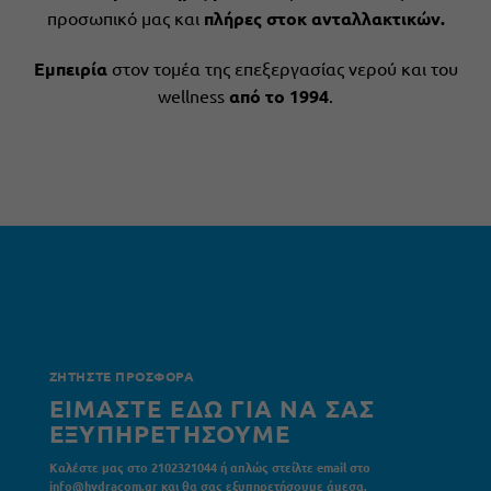
προσωπικό μας και
πλήρες στοκ ανταλλακτικών.
Εμπειρία
στον τομέα της επεξεργασίας νερού και του
wellness
από το 1994
.
ΖΗΤΗΣΤΕ ΠΡΟΣΦΟΡΑ
ΕΙΜΑΣΤΕ ΕΔΩ ΓΙΑ ΝΑ ΣΑΣ
ΕΞΥΠΗΡΕΤΗΣΟΥΜΕ
Καλέστε μας στο 2102321044 ή απλώς στείλτε email στο
info@hydracom.gr και θα σας εξυπηρετήσουμε άμεσα.