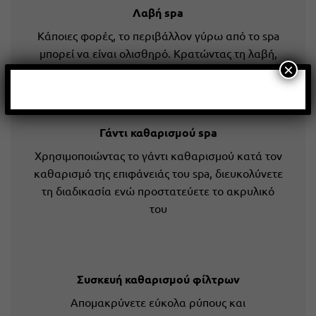
Λαβή spa
Κάποιες φορές, το περιβάλλον γύρω από το spa
μπορεί να είναι ολισθηρό. Κρατώντας τη λαβή,
×
εισέρχεστε και εξέρχεστε με ασφάλεια
Γάντι καθαρισμού spa
Χρησιμοποιώντας το γάντι καθαρισμού κατά τον
καθαρισμό της επιφάνειάς του spa, διευκολύνετε
τη διαδικασία ενώ προστατεύετε το ακρυλικό
του
Συσκευή καθαρισμού φίλτρων
Απομακρύνετε εύκολα ρύπους και