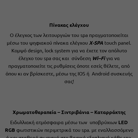
Πίνακας ελέγχου
Ο έλεγχος των λειτουργιών του spa πραγματοποιείται
μέσω του ψηφιακού πίνακα ελέγχου
Χ-
SPA
touch panel.
Κομψό design, lock system για να έχετε τον απόλυτο
έλεγχο του spa σας και σύνδεση
Wi
–
Fi
για να
πραγματοποιείτε τις ρυθμίσεις όποτε εσείς θέλετε, από
όπου κι αν βρίσκεστε, μέσω της IΟS ή Android συσκευής
σας!
Χρωματοθεραπεία – Σιντριβάνια – Καταρράκτης
Ειδυλλιακή ατμόσφαιρα μέσω των υποβρύχιων
LED
RGB
φωτιστικών περιμετρικά του spa. με εναλλασσόμενο
ή και σταθερό φωτισμό στο βασικό εξοπλισμό κάθε spa.