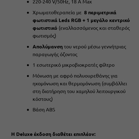
220-240 V/50Hz, 18 A Max
Χρωματοθεραπεία με
8 περιμετρικά
φωτιστικά Leds RGB + 1 μεγάλο κεντρικό
φωτιστικό
(εναλλασσόμενος και σταθερός
φωτισμός)
Απολύμανση
του νερού μέσω γεννήτριας
παραγωγής όζοντος
1 εσωτερικό μικροβιοκρατές φίλτρο
Μόνωση με αφρό πολυουρεθάνης για
ηχομόνωση και θερμομόνωση (συμβάλλει
στη διατήρηση του χαμηλού λειτουργικού
κόστους)
Βάση ABS
H Deluxe έκδοση διαθέτει επιπλέον: