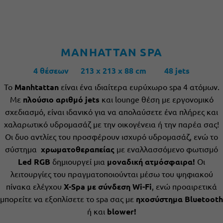
MANHATTAN SPA
4 θέσεων 213 x 213 x 88 cm 48 jets
Το
Manhtattan
είναι ένα ιδιαίτερα ευρύχωρο spa 4 ατόμων.
Με
πλούσιο αριθμό jets
και lounge θέση με εργονομικό
σχεδιασμό, είναι ιδανικό για να απολαύσετε ένα πλήρες και
χαλαρωτικό υδρομασάζ με την οικογένεια ή την παρέα σας!
Οι δυο αντλίες του προσφέρουν ισχυρό υδρομασάζ, ενώ το
σύστημα
χρωματοθεραπείας
με εναλλασσόμενο φωτισμό
Led
RGB
δημιουργεί μια
μοναδική ατμόσφαιρα!
Οι
λειτουργίες του πραγματοποιούνται μέσω του ψηφιακού
πίνακα ελέγχου
X-Spa με σύνδεση Wi-Fi
, ενώ προαιρετικά
μπορείτε να εξοπλίσετε το spa σας με
ηχοσύστημα Bluetooth
ή και
blower!