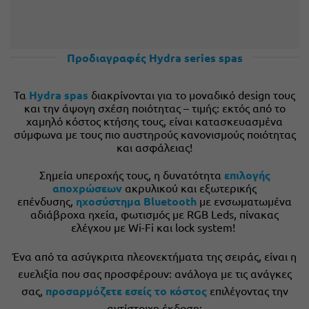
Προδιαγραφές Hydra series spas
Τα
Hydra spas
διακρίνονται για το μοναδικό design τους
και την άψογη σχέση ποιότητας – τιμής: εκτός από το
χαμηλό κόστος κτήσης τους, είναι κατασκευασμένα
σύμφωνα με τους πιο αυστηρούς κανονισμούς ποιότητας
και ασφάλειας!
Σημεία υπεροχής τους, η δυνατότητα
επιλογής
αποχρώσεων
ακρυλικού και εξωτερικής
επένδυσης,
ηχοσύστημα
Bluetooth
με ενσωματωμένα
αδιάβροχα ηχεία, φωτισμός με RGB Leds, πίνακας
ελέγχου με Wi-Fi και lock system!
Ένα από τα ασύγκριτα πλεονεκτήματα της σειράς, είναι η
ευελιξία που σας προσφέρουν: ανάλογα με τις ανάγκες
σας,
προσαρμόζετε εσείς το κόστος
επιλέγοντας την
αντίστοιχη έκδοση: