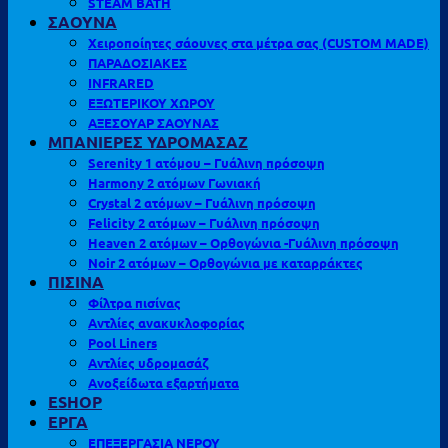
STEAM BATH
ΣΑΟΥΝΑ
Χειροποίητες σάουνες στα μέτρα σας (CUSTOM MADE)
ΠΑΡΑΔΟΣΙΑΚΕΣ
INFRARED
ΕΞΩΤΕΡΙΚΟΥ ΧΩΡΟΥ
ΑΞΕΣΟΥΑΡ ΣΑΟΥΝΑΣ
ΜΠΑΝΙΕΡΕΣ ΥΔΡΟΜΑΣΑΖ
Serenity 1 ατόμου – Γυάλινη πρόσοψη
Harmony 2 ατόμων Γωνιακή
Crystal 2 ατόμων – Γυάλινη πρόσοψη
Felicity 2 ατόμων – Γυάλινη πρόσοψη
Heaven 2 ατόμων – Ορθογώνια -Γυάλινη πρόσοψη
Noir 2 ατόμων – Ορθογώνια με καταρράκτες
ΠΙΣΙΝΑ
Φίλτρα πισίνας
Αντλίες ανακυκλοφορίας
Pool Liners
Αντλίες υδρομασάζ
Ανοξείδωτα εξαρτήματα
ESHOP
ΕΡΓΑ
ΕΠΕΞΕΡΓΑΣΙΑ ΝΕΡΟΥ