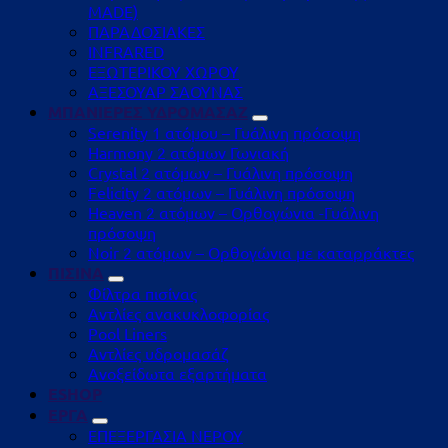
MADE)
ΠΑΡΑΔΟΣΙΑΚΕΣ
INFRARED
ΕΞΩΤΕΡΙΚΟΥ ΧΩΡΟΥ
ΑΞΕΣΟΥΑΡ ΣΑΟΥΝΑΣ
ΜΠΑΝΙΕΡΕΣ ΥΔΡΟΜΑΣΑΖ
Serenity 1 ατόμου – Γυάλινη πρόσοψη
Harmony 2 ατόμων Γωνιακή
Crystal 2 ατόμων – Γυάλινη πρόσοψη
Felicity 2 ατόμων – Γυάλινη πρόσοψη
Heaven 2 ατόμων – Ορθογώνια -Γυάλινη
πρόσοψη
Noir 2 ατόμων – Ορθογώνια με καταρράκτες
ΠΙΣΙΝΑ
Φίλτρα πισίνας
Αντλίες ανακυκλοφορίας
Pool Liners
Αντλίες υδρομασάζ
Ανοξείδωτα εξαρτήματα
ESHOP
ΕΡΓΑ
ΕΠΕΞΕΡΓΑΣΙΑ ΝΕΡΟΥ