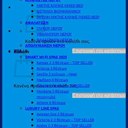
ΜΙΚΤΗΣ ΚΛΙΝΗΣ MIXED BED
ΔΙΣΤΗΛΟΙ ΒΙΟΜΗΧΑΝΙΚΟΙ
ΡΗΤΙΝΗ ΜΙΚΤΗΣ ΚΛΙΝΗΣ (MIXED BED)
ΑΦΑΛΑΤΩΣΗ
ΓΛΥΚΟΥ ΝΕΡΟΥ
ΥΦΑΛΜΥΡΟΥ ΝΕΡΟΥ
ΘΑΛΑΣΣΙΝΟΥ ΝΕΡΟΥ
Κανένα προϊόν στο καλάθι σας.
ΑΠΟΛΥΜΑΝΣΗ ΝΕΡΟΥ
SPA
Καλάθι
Επιστροφή στο κατάστημα
SMART WI-FI SPAS 2025
Kansas 2-3 θέσεων – TOP SELLER
Arizona 3 θέσεων
Seville 3 ατόμων – New!
Madison 4 θέσεων
Κανένα προϊόν στο καλάθι σας.
Florida 5 θέσεων – TOP SELLER
Montana 5 θέσεων
Επιστροφή στο κατάστημα
στρογγυλό
Athens 6 θέσεων
LUXURY LINE SPAS
Aegean Spa 2 θέσεων
Victoria 2-3 θέσεων – TOP SELLER
Andes 2-3 θέσεων – TOP SELLER