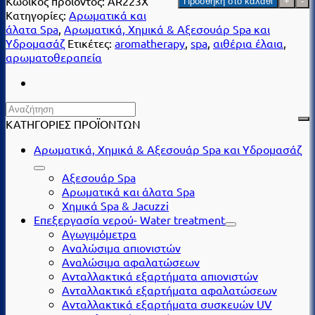
Κωδικός προϊόντος:
AR223X
Προσθήκη στο καλάθι
Paradise
Κατηγορίες:
Αρωματικά και
Αρωματικό
άλατα Spa
,
Αρωματικά, Χημικά & Αξεσουάρ Spa και
Spa
Υδρομασάζ
Ετικέτες:
aromatherapy
,
spa
,
αιθέρια έλαια
,
–
αρωματοθεραπεία
Ενυδάτωση
&
Ευεξία
με
ΚΑΤΗΓΟΡΙΕΣ ΠΡΟΪΟΝΤΩΝ
Φυσικά
Εκχυλίσματα,
Αρωματικά, Χημικά & Αξεσουάρ Spa και Υδρομασάζ
265
ml
Αξεσουάρ Spa
ποσότητα
Αρωματικά και άλατα Spa
Χημικά Spa & Jacuzzi
Επεξεργασία νερού- Water treatment
Αγωγιμόμετρα
Αναλώσιμα απιονιστών
Αναλώσιμα αφαλατώσεων
Ανταλλακτικά εξαρτήματα απιονιστών
Ανταλλακτικά εξαρτήματα αφαλατώσεων
Ανταλλακτικά εξαρτήματα συσκευών UV