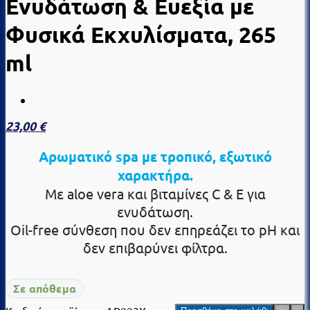
Ενυδάτωση & Ευεξία με
Φυσικά Εκχυλίσματα, 265
ml
23,00
€
Αρωματικό spa με τροπικό, εξωτικό
χαρακτήρα.
Με aloe vera και βιταμίνες C & E για
ενυδάτωση.
Oil-free σύνθεση που δεν επηρεάζει το pH και
δεν επιβαρύνει φίλτρα.
Σε απόθεμα
Polynesian