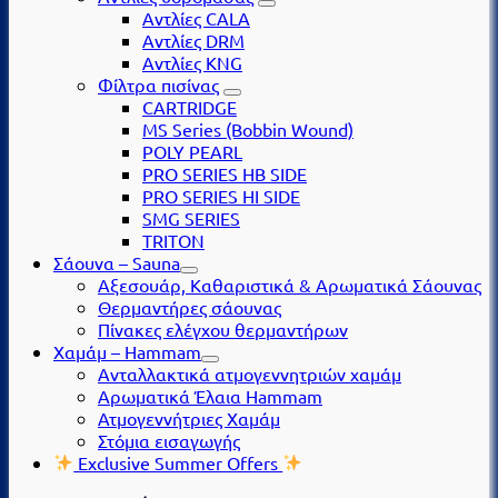
Αντλίες CALA
Αντλίες DRM
Αντλίες KNG
Φίλτρα πισίνας
CARTRIDGE
MS Series (Βobbin Wound)
POLY PEARL
PRO SERIES HB SIDE
PRO SERIES HI SIDE
SMG SERIES
TRITON
Σάουνα – Sauna
Αξεσουάρ, Καθαριστικά & Αρωματικά Σάουνας
Θερμαντήρες σάουνας
Πίνακες ελέγχου θερμαντήρων
Χαμάμ – Hammam
Ανταλλακτικά ατμογεννητριών χαμάμ
Αρωματικά Έλαια Hammam
Ατμογεννήτριες Χαμάμ
Στόμια εισαγωγής
Exclusive Summer Offers