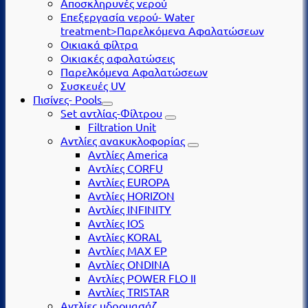
Αποσκληρυνές νερού
Επεξεργασία νερού- Water
treatment>Παρελκόμενα Αφαλατώσεων
Οικιακά φίλτρα
Οικιακές αφαλατώσεις
Παρελκόμενα Αφαλατώσεων
Συσκευές UV
Πισίνες- Pools
Set αντλίας-Φίλτρου
Filtration Unit
Αντλίες ανακυκλοφορίας
Αντλίες America
Αντλίες CORFU
Αντλίες EUROPA
Αντλίες HORIZON
Αντλίες INFINITY
Αντλίες IOS
Αντλίες KORAL
Αντλίες MAX EP
Αντλίες ONDINA
Αντλίες POWER FLO II
Αντλίες TRISTAR
Αντλίες υδρομασάζ