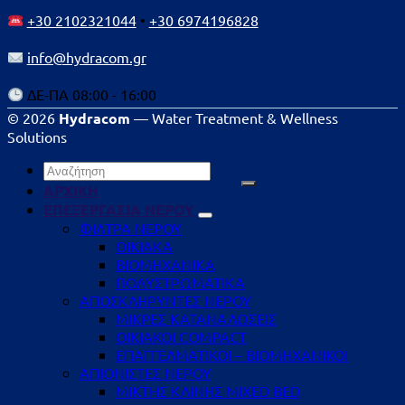
+30 2102321044
•
+30 6974196828
info@hydracom.gr
ΔΕ-ΠΑ 08:00 - 16:00
© 2026
Hydracom
— Water Treatment & Wellness
Solutions
Αναζήτηση
για:
ΑΡΧΙΚΗ
ΕΠΕΞΕΡΓΑΣΙΑ ΝΕΡΟΥ
ΦΙΛΤΡΑ ΝΕΡΟΥ
ΟΙΚΙΑΚΑ
ΒΙΟΜΗΧΑΝΙΚΑ
ΠΟΛΥΣΤΡΩΜΑΤΙΚΑ
ΑΠΟΣΚΛΗΡΥΝΤΕΣ ΝΕΡΟΥ
ΜΙΚΡΕΣ ΚΑΤΑΝΑΛΩΣΕΙΣ
ΟΙΚΙΑΚΟΙ COMPACT
ΕΠΑΓΓΕΛΜΑΤΙΚΟΙ – ΒΙΟΜΗΧΑΝΙΚΟΙ
ΑΠΙΟΝΙΣΤΕΣ ΝΕΡΟΥ
ΜΙΚΤΗΣ ΚΛΙΝΗΣ MIXED BED