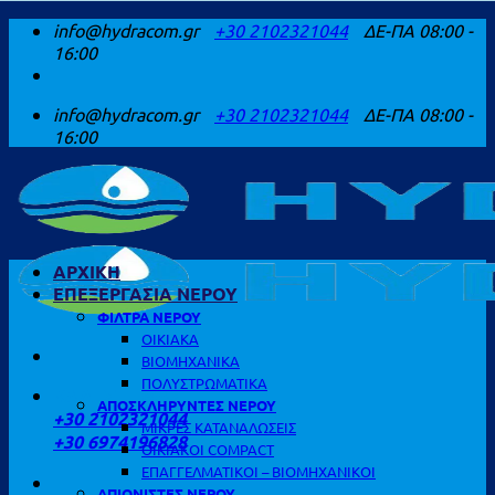
Μετάβαση
info@hydracom.gr
+30 2102321044
ΔΕ-ΠΑ 08:00 -
στο
16:00
περιεχόμενο
info@hydracom.gr
+30 2102321044
ΔΕ-ΠΑ 08:00 -
16:00
ΑΡΧΙΚΗ
ΕΠΕΞΕΡΓΑΣΙΑ ΝΕΡΟΥ
ΦΙΛΤΡΑ ΝΕΡΟΥ
ΟΙΚΙΑΚΑ
ΒΙΟΜΗΧΑΝΙΚΑ
ΠΟΛΥΣΤΡΩΜΑΤΙΚΑ
ΚΑΛΕΣΤΕ ΜΑΣ
ΑΠΟΣΚΛΗΡΥΝΤΕΣ ΝΕΡΟΥ
+30 2102321044
ΜΙΚΡΕΣ ΚΑΤΑΝΑΛΩΣΕΙΣ
+30 6974196828
ΟΙΚΙΑΚΟΙ COMPACT
ΕΠΑΓΓΕΛΜΑΤΙΚΟΙ – ΒΙΟΜΗΧΑΝΙΚΟΙ
ΑΠΙΟΝΙΣΤΕΣ ΝΕΡΟΥ