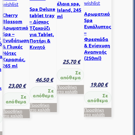
wishlist
έλαια spa,
wishlist
Spa Deluxe
Island, 245
Αρωματικό
Cherry
tablet tray
ml
Spa
Blossom
– Δίσκος
Ευκάλυπτος
Αρωματικό
Τζακούζι
–
Spa –
για Tablet,
&
Φρεσκάδα
Ενυδάτωση
Ποτήρι &
ό
& Ενίσχυση
& Γλυκές
Κινητό
Αναπνοής
Νότες
α
(250ml)
Κερασιάς,
25,70
€
265 ml
η
Σε
απόθεμα
46,50
€
19,00
€
23,00
€
ι
Προσθήκη
Σε
στο καλάθι
απόθεμα
Σε
Σε
απόθεμα
απόθεμα
Προσθήκη
στο καλάθι
Προσθήκη
Προσθήκη
στο καλάθι
στο καλάθι