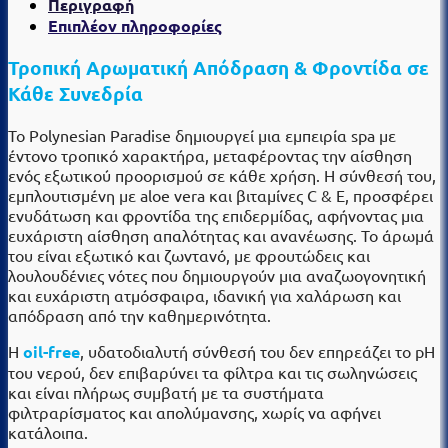
Περιγραφή
Επιπλέον πληροφορίες
Τροπική Αρωματική Απόδραση & Φροντίδα σε
Κάθε Συνεδρία
Το Polynesian Paradise δημιουργεί μια εμπειρία spa με
έντονο τροπικό χαρακτήρα, μεταφέροντας την αίσθηση
ενός εξωτικού προορισμού σε κάθε χρήση.
Η σύνθεσή του,
εμπλουτισμένη με aloe vera και βιταμίνες C & E, προσφέρει
ενυδάτωση και φροντίδα της επιδερμίδας, αφήνοντας μια
ευχάριστη αίσθηση απαλότητας και ανανέωσης.
Το άρωμά
του είναι εξωτικό και ζωντανό, με φρουτώδεις και
λουλουδένιες νότες που δημιουργούν μια αναζωογονητική
και ευχάριστη ατμόσφαιρα, ιδανική για χαλάρωση και
απόδραση από την καθημερινότητα.
Η
oil-free
, υδατοδιαλυτή σύνθεσή του δεν επηρεάζει το pH
του νερού, δεν επιβαρύνει τα φίλτρα και τις σωληνώσεις
και είναι πλήρως συμβατή με τα συστήματα
φιλτραρίσματος και απολύμανσης, χωρίς να αφήνει
κατάλοιπα.