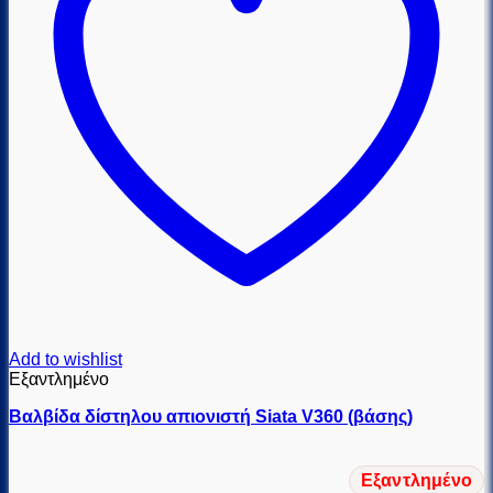
Add to wishlist
Εξαντλημένο
Βαλβίδα δίστηλου απιονιστή Siata V360 (βάσης)
Εξαντλημένο