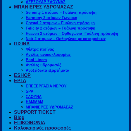
ΑΞΕΣΟΥΑΡ ΣΑΟΥΝΑΣ
ΜΠΑΝΙΕΡΕΣ ΥΔΡΟΜΑΣΑΖ
Serenity 1 ατόμου – Γυάλινη πρόσοψη
Harmony 2 ατόμων Γωνιακή
Crystal 2 ατόμων – Γυάλινη πρόσοψη
Felicity 2 ατόμων – Γυάλινη πρόσοψη
Heaven 2 ατόμων – Ορθογώνια -Γυάλινη πρόσοψη
Noir 2 ατόμων – Ορθογώνια με καταρράκτες
ΠΙΣΙΝΑ
Φίλτρα πισίνας
Αντλίες ανακυκλοφορίας
Pool Liners
Αντλίες υδρομασάζ
Ανοξείδωτα εξαρτήματα
ESHOP
ΕΡΓΑ
ΕΠΕΞΕΡΓΑΣΙΑ ΝΕΡΟΥ
SPA
ΣΑΟΥΝΑ
HAMMAM
ΜΠΑΝΙΕΡΕΣ ΥΔΡΟΜΑΣΑΖ
SUPPORT TICKET
Blog
ΕΠΙΚΟΙΝΩΝΙΑ
Καλοκαιρινές προσφορές