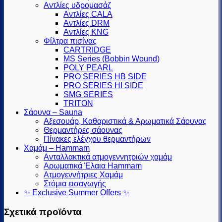
Αντλίες υδρομασάζ
Αντλίες CALA
Αντλίες DRM
Αντλίες KNG
Φίλτρα πισίνας
CARTRIDGE
MS Series (Βobbin Wound)
POLY PEARL
PRO SERIES HB SIDE
PRO SERIES HI SIDE
SMG SERIES
TRITON
Σάουνα – Sauna
Αξεσουάρ, Καθαριστικά & Αρωματικά Σάουνας
Θερμαντήρες σάουνας
Πίνακες ελέγχου θερμαντήρων
Χαμάμ – Hammam
Ανταλλακτικά ατμογεννητριών χαμάμ
Αρωματικά Έλαια Hammam
Ατμογεννήτριες Χαμάμ
Στόμια εισαγωγής
✨ Exclusive Summer Offers ✨
Σχετικά προϊόντα