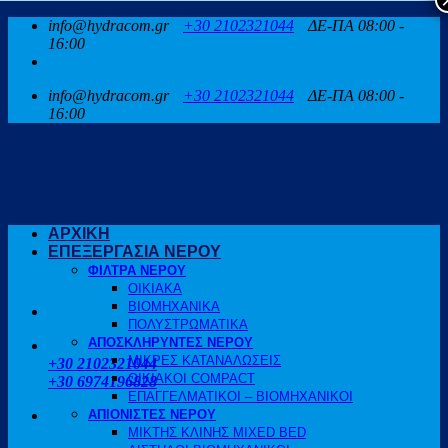
Μετάβαση
info@hydracom.gr
+30 2102321044
ΔΕ-ΠΑ 08:00 -
στο
16:00
περιεχόμενο
info@hydracom.gr
+30 2102321044
ΔΕ-ΠΑ 08:00 -
16:00
ΑΡΧΙΚΗ
ΕΠΕΞΕΡΓΑΣΙΑ ΝΕΡΟΥ
ΦΙΛΤΡΑ ΝΕΡΟΥ
ΟΙΚΙΑΚΑ
ΒΙΟΜΗΧΑΝΙΚΑ
ΠΟΛΥΣΤΡΩΜΑΤΙΚΑ
ΑΠΟΣΚΛΗΡΥΝΤΕΣ ΝΕΡΟΥ
ΚΑΛΕΣΤΕ ΜΑΣ
ΜΙΚΡΕΣ ΚΑΤΑΝΑΛΩΣΕΙΣ
+30 2102321044
ΟΙΚΙΑΚΟΙ COMPACT
+30 6974196828
ΕΠΑΓΓΕΛΜΑΤΙΚΟΙ – ΒΙΟΜΗΧΑΝΙΚΟΙ
ΑΠΙΟΝΙΣΤΕΣ ΝΕΡΟΥ
ΜΙΚΤΗΣ ΚΛΙΝΗΣ MIXED BED