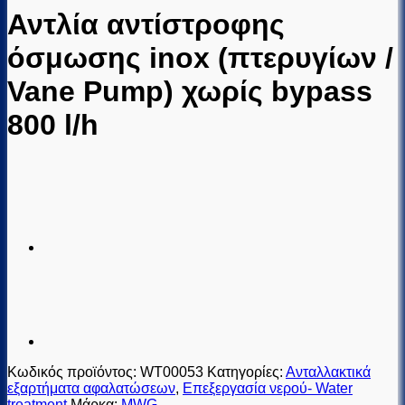
Αντλία αντίστροφης
όσμωσης inox (πτερυγίων /
Vane Pump) χωρίς bypass
800 l/h
Κωδικός προϊόντος:
WT00053
Κατηγορίες:
Ανταλλακτικά
εξαρτήματα αφαλατώσεων
,
Επεξεργασία νερού- Water
treatment
Μάρκα:
MWG