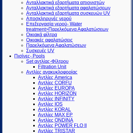
Ανταλλακτικά εξαρτήματα απιονιστών
Ανταλλακτικά εξαρτήματα αφαλατώσεων
Ανταλλακτικά εξαρτήματα συσκευών UV
Αποσκληρυνές νερού
Επεξεργασία νερού- Water
treatment>Παρελκόμενα Αφαλατώσεων
Οικιακά φίλτρα
Οικιακές αφαλατώσεις
Παρελκόμενα Αφαλατώσεων
Συσκευές UV
Πισίνες- Pools
Set αντλίας-Φίλτρου
Filtration Unit
Αντλίες ανακυκλοφορίας
Αντλίες America
Αντλίες CORFU
Αντλίες EUROPA
Αντλίες HORIZON
Αντλίες INFINITY
Αντλίες IOS
Αντλίες KORAL
Αντλίες MAX EP
Αντλίες ONDINA
Αντλίες POWER FLO II
Αντλίες TRISTAR