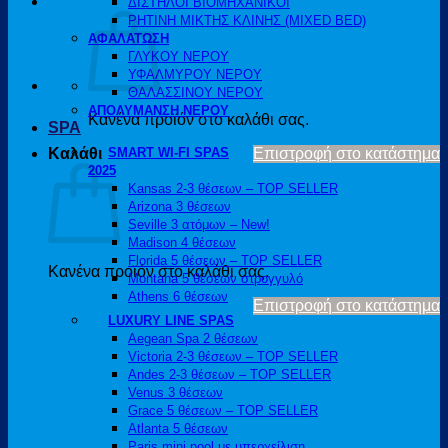
ΔΙΣΤΗΛΟΙ ΒΙΟΜΗΧΑΝΙΚΟΙ
ΡΗΤΙΝΗ ΜΙΚΤΗΣ ΚΛΙΝΗΣ (MIXED BED)
ΑΦΑΛΑΤΩΣΗ
ΓΛΥΚΟΥ ΝΕΡΟΥ
ΥΦΑΛΜΥΡΟΥ ΝΕΡΟΥ
ΘΑΛΑΣΣΙΝΟΥ ΝΕΡΟΥ
ΑΠΟΛΥΜΑΝΣΗ ΝΕΡΟΥ
Κανένα προϊόν στο καλάθι σας.
SPA
Καλάθι
SMART WI-FI SPAS
Επιστροφή στο κατάστημα
2025
Kansas 2-3 θέσεων – TOP SELLER
Arizona 3 θέσεων
Seville 3 ατόμων – New!
Madison 4 θέσεων
Florida 5 θέσεων – TOP SELLER
Κανένα προϊόν στο καλάθι σας.
Montana 5 θέσεων στρογγυλό
Athens 6 θέσεων
Επιστροφή στο κατάστημα
LUXURY LINE SPAS
Aegean Spa 2 θέσεων
Victoria 2-3 θέσεων – TOP SELLER
Andes 2-3 θέσεων – TOP SELLER
Venus 3 θέσεων
Grace 5 θέσεων – TOP SELLER
Atlanta 5 θέσεων
Paris mini pool με υπερχείλιση