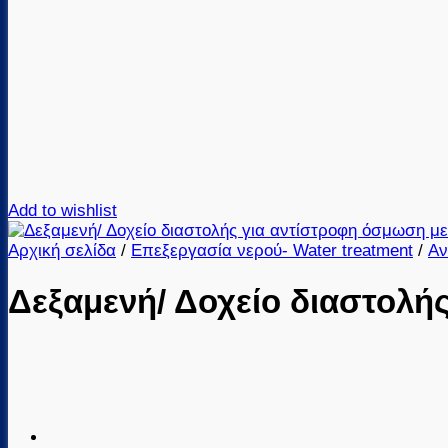
Add to wishlist
Αρχική σελίδα
/
Επεξεργασία νερού- Water treatment
/
Αν
Δεξαμενή/ Δοχείο διαστολής