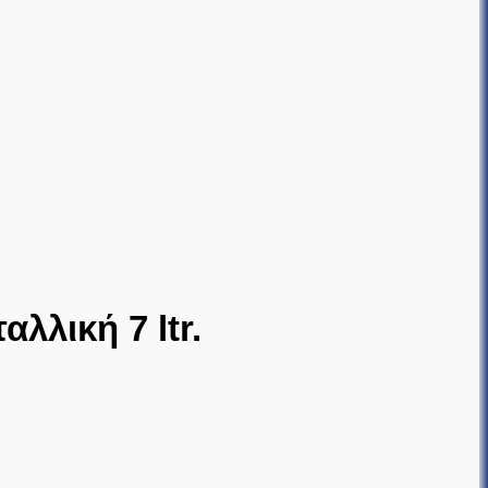
λλική 7 ltr.