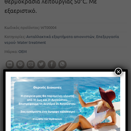
θερμοκρασία λειτουργίας 50°C. Με
εξαεριστικό.
Κωδικός προϊόντος:
WT00004
Κατηγορίες:
Ανταλλακτικά εξαρτήματα απιονιστών
,
Επεξεργασία
νερού- Water treatment
Μάρκα:
OEM
×
ΠΕΡΙΓΡΑΦΉ
Τάπα δοχείου πιέσεως απιονιστή με συνδέσεις εισόδου/
εξόδου 3/4″ και οπή εσωτερικού σωλήνα 1,05″. Το
σπείρωμα σύνδεσης με την φιάλη είναι 2,5″ και η μέγιστη