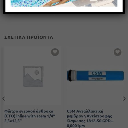
πίεση λειτουργίας τα 8 bar. Μέγιστη θερμοκρασία
λειτουργίας 50°C. Με εξαεριστικό.
ΣΧΕΤΙΚΆ ΠΡΟΪΌΝΤΑ
Add to
Add to
wishlist
wishlist
Φίλτρο ενεργού άνθρακα
CSM Ανταλλακτική
(CTO) inline with stem 1/4″
μεμβράνη Αντίστροφης
2,5×12,5″
Όσμωσης 1812-50 GPD –
0,0001μm