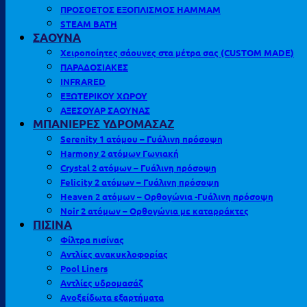
ΠΡΟΣΘΕΤΟΣ ΕΞΟΠΛΙΣΜΟΣ HAMMAM
STEAM BATH
ΣΑΟΥΝΑ
Χειροποίητες σάουνες στα μέτρα σας (CUSTOM MADE)
ΠΑΡΑΔΟΣΙΑΚΕΣ
INFRARED
ΕΞΩΤΕΡΙΚΟΥ ΧΩΡΟΥ
ΑΞΕΣΟΥΑΡ ΣΑΟΥΝΑΣ
ΜΠΑΝΙΕΡΕΣ ΥΔΡΟΜΑΣΑΖ
Serenity 1 ατόμου – Γυάλινη πρόσοψη
Harmony 2 ατόμων Γωνιακή
Crystal 2 ατόμων – Γυάλινη πρόσοψη
Felicity 2 ατόμων – Γυάλινη πρόσοψη
Heaven 2 ατόμων – Ορθογώνια -Γυάλινη πρόσοψη
Noir 2 ατόμων – Ορθογώνια με καταρράκτες
ΠΙΣΙΝΑ
Φίλτρα πισίνας
Αντλίες ανακυκλοφορίας
Pool Liners
Αντλίες υδρομασάζ
Ανοξείδωτα εξαρτήματα