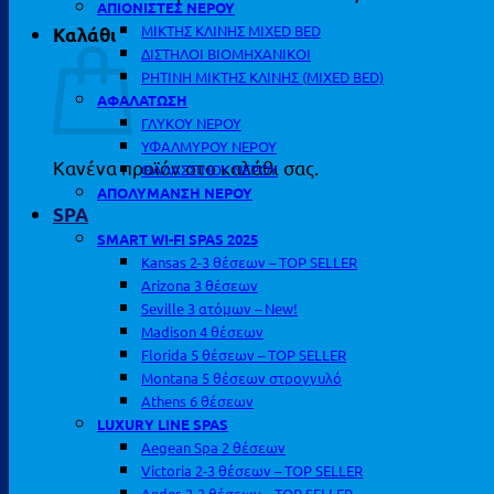
ΑΠΙΟΝΙΣΤΕΣ ΝΕΡΟΥ
ΜΙΚΤΗΣ ΚΛΙΝΗΣ MIXED BED
Καλάθι
ΔΙΣΤΗΛΟΙ ΒΙΟΜΗΧΑΝΙΚΟΙ
ΡΗΤΙΝΗ ΜΙΚΤΗΣ ΚΛΙΝΗΣ (MIXED BED)
ΑΦΑΛΑΤΩΣΗ
ΓΛΥΚΟΥ ΝΕΡΟΥ
ΥΦΑΛΜΥΡΟΥ ΝΕΡΟΥ
Κανένα προϊόν στο καλάθι σας.
ΘΑΛΑΣΣΙΝΟΥ ΝΕΡΟΥ
ΑΠΟΛΥΜΑΝΣΗ ΝΕΡΟΥ
SPA
SMART WI-FI SPAS 2025
Kansas 2-3 θέσεων – TOP SELLER
Arizona 3 θέσεων
Seville 3 ατόμων – New!
Madison 4 θέσεων
Florida 5 θέσεων – TOP SELLER
Montana 5 θέσεων στρογγυλό
Athens 6 θέσεων
LUXURY LINE SPAS
Aegean Spa 2 θέσεων
Victoria 2-3 θέσεων – TOP SELLER
Andes 2-3 θέσεων – TOP SELLER