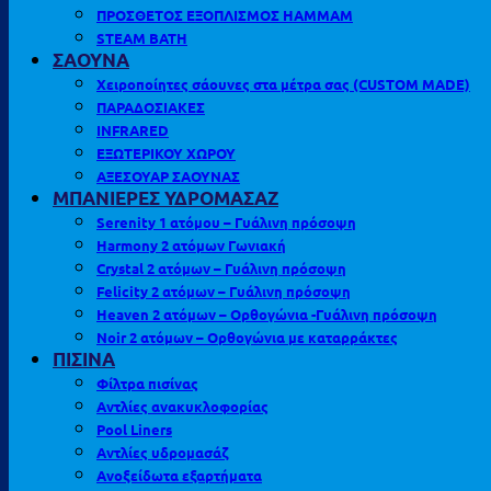
ΠΡΟΣΘΕΤΟΣ ΕΞΟΠΛΙΣΜΟΣ HAMMAM
STEAM BATH
ΣΑΟΥΝΑ
Χειροποίητες σάουνες στα μέτρα σας (CUSTOM MADE)
ΠΑΡΑΔΟΣΙΑΚΕΣ
INFRARED
ΕΞΩΤΕΡΙΚΟΥ ΧΩΡΟΥ
ΑΞΕΣΟΥΑΡ ΣΑΟΥΝΑΣ
ΜΠΑΝΙΕΡΕΣ ΥΔΡΟΜΑΣΑΖ
Serenity 1 ατόμου – Γυάλινη πρόσοψη
Harmony 2 ατόμων Γωνιακή
Crystal 2 ατόμων – Γυάλινη πρόσοψη
Felicity 2 ατόμων – Γυάλινη πρόσοψη
Heaven 2 ατόμων – Ορθογώνια -Γυάλινη πρόσοψη
Noir 2 ατόμων – Ορθογώνια με καταρράκτες
ΠΙΣΙΝΑ
Φίλτρα πισίνας
Αντλίες ανακυκλοφορίας
Pool Liners
Αντλίες υδρομασάζ
Ανοξείδωτα εξαρτήματα