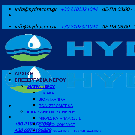
Μετάβαση
info@hydracom.gr
+30 2102321044
ΔΕ-ΠΑ 08:00 - 
στο
περιεχόμενο
info@hydracom.gr
+30 2102321044
ΔΕ-ΠΑ 08:00 - 
ΑΡΧΙΚΗ
ΕΠΕΞΕΡΓΑΣΙΑ ΝΕΡΟΥ
ΦΙΛΤΡΑ ΝΕΡΟΥ
ΟΙΚΙΑΚΑ
ΒΙΟΜΗΧΑΝΙΚΑ
ΠΟΛΥΣΤΡΩΜΑΤΙΚΑ
ΑΠΟΣΚΛΗΡΥΝΤΕΣ ΝΕΡΟΥ
ΚΑΛΕΣΤΕ ΜΑΣ
ΜΙΚΡΕΣ ΚΑΤΑΝΑΛΩΣΕΙΣ
+30 2102321044
ΟΙΚΙΑΚΟΙ COMPACT
+30 6974196828
ΕΠΑΓΓΕΛΜΑΤΙΚΟΙ – ΒΙΟΜΗΧΑΝΙΚΟΙ