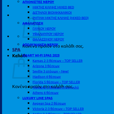
ΑΠΙΟΝΙΣΤΕΣ ΝΕΡΟΥ
ΜΙΚΤΗΣ ΚΛΙΝΗΣ MIXED BED
ΔΙΣΤΗΛΟΙ ΒΙΟΜΗΧΑΝΙΚΟΙ
ΡΗΤΙΝΗ ΜΙΚΤΗΣ ΚΛΙΝΗΣ (MIXED BED)
ΑΦΑΛΑΤΩΣΗ
ΓΛΥΚΟΥ ΝΕΡΟΥ
ΥΦΑΛΜΥΡΟΥ ΝΕΡΟΥ
ΘΑΛΑΣΣΙΝΟΥ ΝΕΡΟΥ
ΑΠΟΛΥΜΑΝΣΗ ΝΕΡΟΥ
Κανένα προϊόν στο καλάθι σας.
SPA
SMART WI-FI SPAS 2025
Καλάθι
Kansas 2-3 θέσεων – TOP SELLER
Arizona 3 θέσεων
Seville 3 ατόμων – New!
Madison 4 θέσεων
Florida 5 θέσεων – TOP SELLER
Κανένα προϊόν στο καλάθι σας.
Montana 5 θέσεων στρογγυλό
Athens 6 θέσεων
LUXURY LINE SPAS
Aegean Spa 2 θέσεων
Victoria 2-3 θέσεων – TOP SELLER
Andes 2-3 θέσεων – TOP SELLER