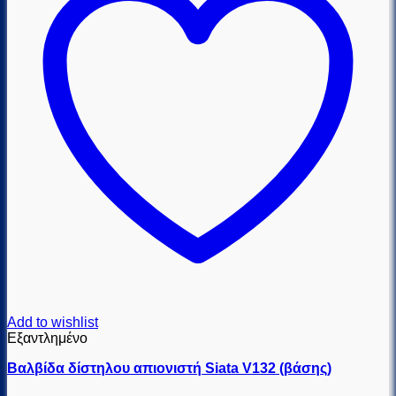
Add to wishlist
Εξαντλημένο
Βαλβίδα δίστηλου απιονιστή Siata V132 (βάσης)