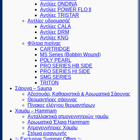
Αντλίες ONDINA
Αντλίες POWER FLO II
Αντλίες TRISTAR
Αντλίες υδρομασάζ
Αντλίες CALA
Αντλίες DRM
Αντλίες KNG
Φίλτρα πισίνας
CARTRIDGE
MS Series (Βobbin Wound)
POLY PEARL
PRO SERIES HB SIDE
PRO SERIES HI SIDE
SMG SERIES
TRITON
Σάουνα – Sauna
Αξεσουάρ, Καθαριστικά & Αρωματικά Σάουνας
Θερμαντήρες σάουνας
Πίνακες ελέγχου θερμαντήρων
Χαμάμ – Hammam
Ανταλλακτικά ατμογεννητριών χαμάμ
Αρωματικά Έλαια Hammam
Ατμογεννήτριες Χαμάμ
Στόμια εισαγωγής
✨ Exclusive Summer Offers ✨