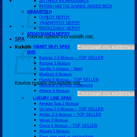
ΔΙΣΤΗΛΟΙ ΒΙΟΜΗΧΑΝΙΚΟΙ
ΡΗΤΙΝΗ ΜΙΚΤΗΣ ΚΛΙΝΗΣ (MIXED BED)
ΑΦΑΛΑΤΩΣΗ
ΓΛΥΚΟΥ ΝΕΡΟΥ
ΥΦΑΛΜΥΡΟΥ ΝΕΡΟΥ
ΘΑΛΑΣΣΙΝΟΥ ΝΕΡΟΥ
ΑΠΟΛΥΜΑΝΣΗ ΝΕΡΟΥ
Κανένα προϊόν στο καλάθι σας.
SPA
Καλάθι
SMART WI-FI SPAS
Επιστροφή στο κατάστημα
2025
Kansas 2-3 θέσεων – TOP SELLER
Arizona 3 θέσεων
Seville 3 ατόμων – New!
Madison 4 θέσεων
Florida 5 θέσεων – TOP SELLER
Κανένα προϊόν στο καλάθι σας.
Montana 5 θέσεων στρογγυλό
Athens 6 θέσεων
Επιστροφή στο κατάστημα
LUXURY LINE SPAS
Aegean Spa 2 θέσεων
Victoria 2-3 θέσεων – TOP SELLER
Andes 2-3 θέσεων – TOP SELLER
Venus 3 θέσεων
Grace 5 θέσεων – TOP SELLER
Atlanta 5 θέσεων
Paris mini pool με υπερχείλιση