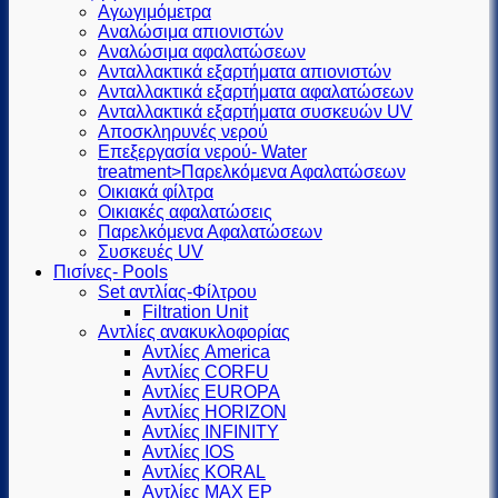
Αγωγιμόμετρα
Αναλώσιμα απιονιστών
Αναλώσιμα αφαλατώσεων
Ανταλλακτικά εξαρτήματα απιονιστών
Ανταλλακτικά εξαρτήματα αφαλατώσεων
Ανταλλακτικά εξαρτήματα συσκευών UV
Αποσκληρυνές νερού
Επεξεργασία νερού- Water
treatment>Παρελκόμενα Αφαλατώσεων
Οικιακά φίλτρα
Οικιακές αφαλατώσεις
Παρελκόμενα Αφαλατώσεων
Συσκευές UV
Πισίνες- Pools
Set αντλίας-Φίλτρου
Filtration Unit
Αντλίες ανακυκλοφορίας
Αντλίες America
Αντλίες CORFU
Αντλίες EUROPA
Αντλίες HORIZON
Αντλίες INFINITY
Αντλίες IOS
Αντλίες KORAL
Αντλίες MAX EP