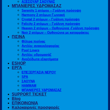
ΑΞΕΣΟΥΑΡ ΣΑΟΥΝΑΣ
ΜΠΑΝΙΕΡΕΣ ΥΔΡΟΜΑΣΑΖ
Serenity 1 ατόμου – Γυάλινη πρόσοψη
Harmony 2 ατόμων Γωνιακή
Crystal 2 ατόμων – Γυάλινη πρόσοψη
Felicity 2 ατόμων – Γυάλινη πρόσοψη
Heaven 2 ατόμων – Ορθογώνια -Γυάλινη πρόσοψη
Noir 2 ατόμων – Ορθογώνια με καταρράκτες
ΠΙΣΙΝΑ
Φίλτρα πισίνας
Αντλίες ανακυκλοφορίας
Pool Liners
Αντλίες υδρομασάζ
Ανοξείδωτα εξαρτήματα
ESHOP
ΕΡΓΑ
ΕΠΕΞΕΡΓΑΣΙΑ ΝΕΡΟΥ
SPA
ΣΑΟΥΝΑ
HAMMAM
ΜΠΑΝΙΕΡΕΣ ΥΔΡΟΜΑΣΑΖ
SUPPORT TICKET
Blog
ΕΠΙΚΟΙΝΩΝΙΑ
Καλοκαιρινές προσφορές