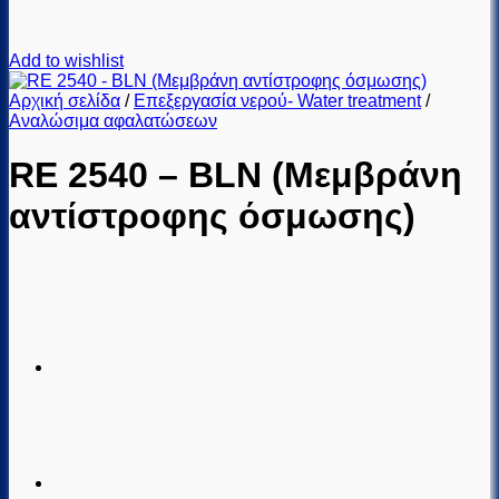
Add to wishlist
Αρχική σελίδα
/
Επεξεργασία νερού- Water treatment
/
Αναλώσιμα αφαλατώσεων
RE 2540 – BLN (Μεμβράνη
αντίστροφης όσμωσης)