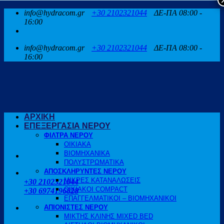
Μετάβαση
info@hydracom.gr
+30 2102321044
ΔΕ-ΠΑ 08:00 -
στο
16:00
περιεχόμενο
info@hydracom.gr
+30 2102321044
ΔΕ-ΠΑ 08:00 -
16:00
ΑΡΧΙΚΗ
ΕΠΕΞΕΡΓΑΣΙΑ ΝΕΡΟΥ
ΦΙΛΤΡΑ ΝΕΡΟΥ
ΟΙΚΙΑΚΑ
ΒΙΟΜΗΧΑΝΙΚΑ
ΠΟΛΥΣΤΡΩΜΑΤΙΚΑ
ΑΠΟΣΚΛΗΡΥΝΤΕΣ ΝΕΡΟΥ
ΚΑΛΕΣΤΕ ΜΑΣ
ΜΙΚΡΕΣ ΚΑΤΑΝΑΛΩΣΕΙΣ
+30 2102321044
ΟΙΚΙΑΚΟΙ COMPACT
+30 6974196828
ΕΠΑΓΓΕΛΜΑΤΙΚΟΙ – ΒΙΟΜΗΧΑΝΙΚΟΙ
ΑΠΙΟΝΙΣΤΕΣ ΝΕΡΟΥ
ΜΙΚΤΗΣ ΚΛΙΝΗΣ MIXED BED