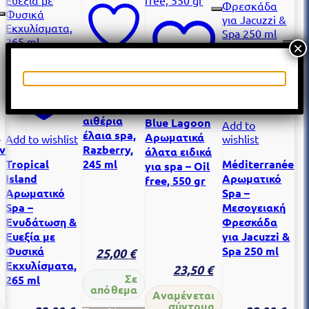
×
Add to
wishlist
Add to wishlist
Oil-free
αιθέρια
Blue Lagoon
Add to
ό
έλαια spa,
Αρωματικά
wishlist
Add to wishlist
ν
Razberry,
άλατα ειδικά
Méditerranée
Tropical
245 ml
για spa – Oil
Αρωματικό
Island
free, 550 gr
Spa –
Αρωματικό
Μεσογειακή
Spa –
Φρεσκάδα
Ενυδάτωση &
για Jacuzzi &
Ευεξία με
Spa 250 ml
Φυσικά
25,00
€
Εκχυλίσματα,
23,50
€
Σε
265 ml
απόθεμα
Αναμένεται
σύντομα