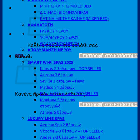
ΜΙΚΤΗΣ ΚΛΙΝΗΣ MIXED BED
ΔΙΣΤΗΛΟΙ ΒΙΟΜΗΧΑΝΙΚΟΙ
ΡΗΤΙΝΗ ΜΙΚΤΗΣ ΚΛΙΝΗΣ (MIXED BED)
ΑΦΑΛΑΤΩΣΗ
ΓΛΥΚΟΥ ΝΕΡΟΥ
ΥΦΑΛΜΥΡΟΥ ΝΕΡΟΥ
ΘΑΛΑΣΣΙΝΟΥ ΝΕΡΟΥ
Κανένα προϊόν στο καλάθι σας.
ΑΠΟΛΥΜΑΝΣΗ ΝΕΡΟΥ
SPA
Καλάθι
Επιστροφή στο κατάστημα
SMART WI-FI SPAS 2025
Kansas 2-3 θέσεων – TOP SELLER
Arizona 3 θέσεων
Seville 3 ατόμων – New!
Madison 4 θέσεων
Κανένα προϊόν στο καλάθι σας.
Florida 5 θέσεων – TOP SELLER
Montana 5 θέσεων
Επιστροφή στο κατάστημα
στρογγυλό
Athens 6 θέσεων
LUXURY LINE SPAS
Aegean Spa 2 θέσεων
Victoria 2-3 θέσεων – TOP SELLER
Andes 2-3 θέσεων – TOP SELLER