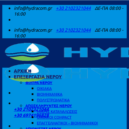
Μετάβαση
info@hydracom.gr
+30 2102321044
ΔΕ-ΠΑ 08:00 -
στο
16:00
περιεχόμενο
info@hydracom.gr
+30 2102321044
ΔΕ-ΠΑ 08:00 -
16:00
ΑΡΧΙΚΗ
ΕΠΕΞΕΡΓΑΣΙΑ ΝΕΡΟΥ
ΦΙΛΤΡΑ ΝΕΡΟΥ
ΟΙΚΙΑΚΑ
ΒΙΟΜΗΧΑΝΙΚΑ
ΠΟΛΥΣΤΡΩΜΑΤΙΚΑ
ΚΑΛΕΣΤΕ ΜΑΣ
ΑΠΟΣΚΛΗΡΥΝΤΕΣ ΝΕΡΟΥ
+30 2102321044
ΜΙΚΡΕΣ ΚΑΤΑΝΑΛΩΣΕΙΣ
+30 6974196828
ΟΙΚΙΑΚΟΙ COMPACT
ΕΠΑΓΓΕΛΜΑΤΙΚΟΙ – ΒΙΟΜΗΧΑΝΙΚΟΙ
ΑΠΙΟΝΙΣΤΕΣ ΝΕΡΟΥ