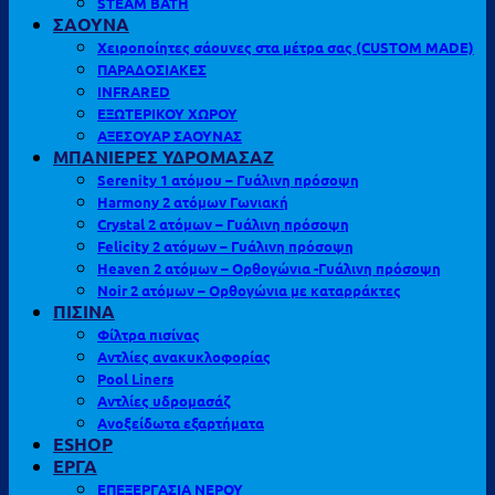
STEAM BATH
ΣΑΟΥΝΑ
Χειροποίητες σάουνες στα μέτρα σας (CUSTOM MADE)
ΠΑΡΑΔΟΣΙΑΚΕΣ
INFRARED
ΕΞΩΤΕΡΙΚΟΥ ΧΩΡΟΥ
ΑΞΕΣΟΥΑΡ ΣΑΟΥΝΑΣ
ΜΠΑΝΙΕΡΕΣ ΥΔΡΟΜΑΣΑΖ
Serenity 1 ατόμου – Γυάλινη πρόσοψη
Harmony 2 ατόμων Γωνιακή
Crystal 2 ατόμων – Γυάλινη πρόσοψη
Felicity 2 ατόμων – Γυάλινη πρόσοψη
Heaven 2 ατόμων – Ορθογώνια -Γυάλινη πρόσοψη
Noir 2 ατόμων – Ορθογώνια με καταρράκτες
ΠΙΣΙΝΑ
Φίλτρα πισίνας
Αντλίες ανακυκλοφορίας
Pool Liners
Αντλίες υδρομασάζ
Ανοξείδωτα εξαρτήματα
ESHOP
ΕΡΓΑ
ΕΠΕΞΕΡΓΑΣΙΑ ΝΕΡΟΥ