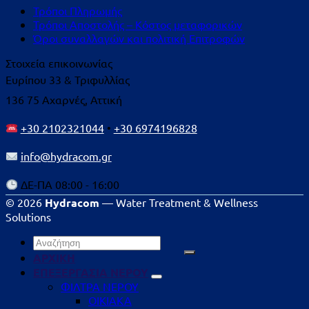
Τρόποι Πληρωμής
Τρόποι Αποστολής – Κόστος μεταφορικών
Όροι συναλλαγών και πολιτική Επιτροφών
Στοιχεία επικοινωνίας
Ευρίπου 33 & Τριφυλλίας
136 75 Αχαρνές, Αττική
+30 2102321044
•
+30 6974196828
info@hydracom.gr
ΔΕ-ΠΑ 08:00 - 16:00
© 2026
Hydracom
— Water Treatment & Wellness
Solutions
Αναζήτηση
για:
ΑΡΧΙΚΗ
ΕΠΕΞΕΡΓΑΣΙΑ ΝΕΡΟΥ
ΦΙΛΤΡΑ ΝΕΡΟΥ
ΟΙΚΙΑΚΑ