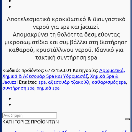
Αποτελεσματικό κροκιδωτικό & διαυγαστικό
νερού για spa και jacuzzi.
Απομακρύνει τη θολότητα δεσμεύοντας
μικροσωματίδια και συμβάλλει στη διατήρηση
καθαρού, κρυστάλλινου νερού. Ιδανικό για
τακτική συντήρηση spa
Κωδικός προϊόντος:
67221SCL01
Κατηγορίες:
Αρωματικά,
Χημικά & Αξεσουάρ Spa και Υδρομασάζ
,
Χημικά Spa &
Jacuzzi
Ετικέτες:
spa
,
αξεσουάρ τζακούζι
,
καθαρισμός spa
,
συντήρηση spa
,
χημικά spa
ΚΑΤΗΓΟΡΙΕΣ ΠΡΟΪΟΝΤΩΝ
Αρωματικά, Χημικά & Αξεσουάρ Spa και Υδρομασάζ