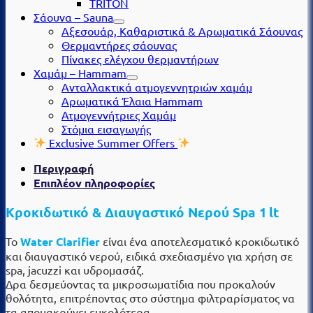
TRITON
Σάουνα – Sauna
Αξεσουάρ, Καθαριστικά & Αρωματικά Σάουνας
Θερμαντήρες σάουνας
Πίνακες ελέγχου θερμαντήρων
Χαμάμ – Hammam
Ανταλλακτικά ατμογεννητριών χαμάμ
Αρωματικά Έλαια Hammam
Ατμογεννήτριες Χαμάμ
Στόμια εισαγωγής
Exclusive Summer Offers
Περιγραφή
Επιπλέον πληροφορίες
Κροκιδωτικό & Διαυγαστικό Νερού Spa 1 lt
Το
Water Clarifier
είναι ένα αποτελεσματικό κροκιδωτικό
και διαυγαστικό νερού, ειδικά σχεδιασμένο για χρήση σε
spa, jacuzzi και υδρομασάζ.
Δρα δεσμεύοντας τα μικροσωματίδια που προκαλούν
θολότητα, επιτρέποντας στο σύστημα φιλτραρίσματος να
τα απομακρύνει ευκολότερα.