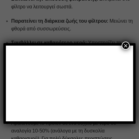
φίλτρο να λειτουργεί σωστά.
Παρατείνει τη διάρκεια ζωής του φίλτρου:
Μειώνει τη
φθορά από συσσωρεύσεις.
Συμβάλλει σε καθαρότερο νερό:
Υποστηρίζει τη
×
συνολική υγιεινή του spa.
Κατάλληλο για spa & jacuzzi:
Οικιακής και
επαγγελματικής χρήσης.
🔹 ΔΟΣΟΛΟΓΙΑ ΚΑΙ ΟΔΗΓΙΕΣ ΧΡΗΣΗΣ
Αρχικά ξεπλένουμε με νερό τα φίλτρα που πρόκειται να
καθαρίσουμε.
Αραιώνουμε το προϊόν σε ένα δοχείο με νερό σε
αναλογία 10-50% (ανάλογα με τη δυσκολία
καθαρισμού). Για πολύ δύκσολες περιπτώσεις