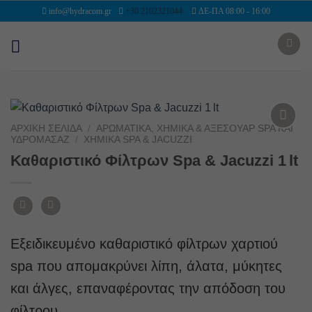
Μετάβαση
info@hydracom.gr
+30 2102321044
ΔΕ-ΠΑ 08:00 - 16:00
στο
περιεχόμενο
Add to
wishlist
ΑΡΧΙΚΉ ΣΕΛΊΔΑ
/
ΑΡΩΜΑΤΙΚΆ, ΧΗΜΙΚΆ & ΑΞΕΣΟΥΆΡ SPA ΚΑΙ
ΥΔΡΟΜΑΣΆΖ
/
ΧΗΜΙΚΆ SPA & JACUZZI
Καθαριστικό Φίλτρων Spa & Jacuzzi 1 lt
Εξειδικευμένο καθαριστικό φίλτρων χαρτιού
spa που απομακρύνει λίπη, άλατα, μύκητες
και άλγες, επαναφέροντας την απόδοση του
φίλτρου.