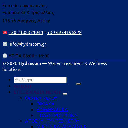
Στοιχεία επικοινωνίας
Ευρίπου 33 & Τριφυλλίας
136 75 Αχαρνές, Αττική
+30 2102321044
•
+30 6974196828
info@hydracom.gr
ΔΕ-ΠΑ 08:00 - 16:00
© 2026
Hydracom
— Water Treatment & Wellness
Solutions
Αναζήτηση
για:
ΑΡΧΙΚΗ
ΕΠΕΞΕΡΓΑΣΙΑ ΝΕΡΟΥ
ΦΙΛΤΡΑ ΝΕΡΟΥ
ΟΙΚΙΑΚΑ
ΒΙΟΜΗΧΑΝΙΚΑ
ΠΟΛΥΣΤΡΩΜΑΤΙΚΑ
ΑΠΟΣΚΛΗΡΥΝΤΕΣ ΝΕΡΟΥ
ΜΙΚΡΕΣ ΚΑΤΑΝΑΛΩΣΕΙΣ