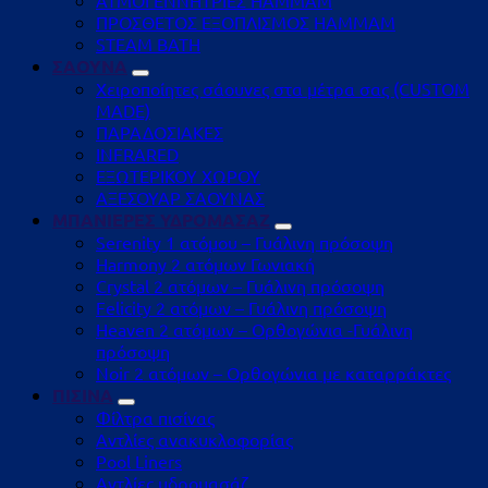
ΑΤΜΟΓΕΝΝΗΤΡΙΕΣ HAMMAM
ΠΡΟΣΘΕΤΟΣ ΕΞΟΠΛΙΣΜΟΣ HAMMAM
STEAM BATH
ΣΑΟΥΝΑ
Χειροποίητες σάουνες στα μέτρα σας (CUSTOM
MADE)
ΠΑΡΑΔΟΣΙΑΚΕΣ
INFRARED
ΕΞΩΤΕΡΙΚΟΥ ΧΩΡΟΥ
ΑΞΕΣΟΥΑΡ ΣΑΟΥΝΑΣ
ΜΠΑΝΙΕΡΕΣ ΥΔΡΟΜΑΣΑΖ
Serenity 1 ατόμου – Γυάλινη πρόσοψη
Harmony 2 ατόμων Γωνιακή
Crystal 2 ατόμων – Γυάλινη πρόσοψη
Felicity 2 ατόμων – Γυάλινη πρόσοψη
Heaven 2 ατόμων – Ορθογώνια -Γυάλινη
πρόσοψη
Noir 2 ατόμων – Ορθογώνια με καταρράκτες
ΠΙΣΙΝΑ
Φίλτρα πισίνας
Αντλίες ανακυκλοφορίας
Pool Liners
Αντλίες υδρομασάζ