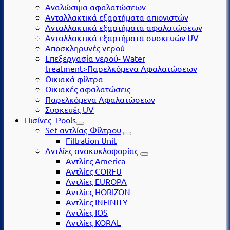
Αναλώσιμα αφαλατώσεων
Ανταλλακτικά εξαρτήματα απιονιστών
Ανταλλακτικά εξαρτήματα αφαλατώσεων
Ανταλλακτικά εξαρτήματα συσκευών UV
Αποσκληρυνές νερού
Επεξεργασία νερού- Water
treatment>Παρελκόμενα Αφαλατώσεων
Οικιακά φίλτρα
Οικιακές αφαλατώσεις
Παρελκόμενα Αφαλατώσεων
Συσκευές UV
Πισίνες- Pools
Set αντλίας-Φίλτρου
Filtration Unit
Αντλίες ανακυκλοφορίας
Αντλίες America
Αντλίες CORFU
Αντλίες EUROPA
Αντλίες HORIZON
Αντλίες INFINITY
Αντλίες IOS
Αντλίες KORAL