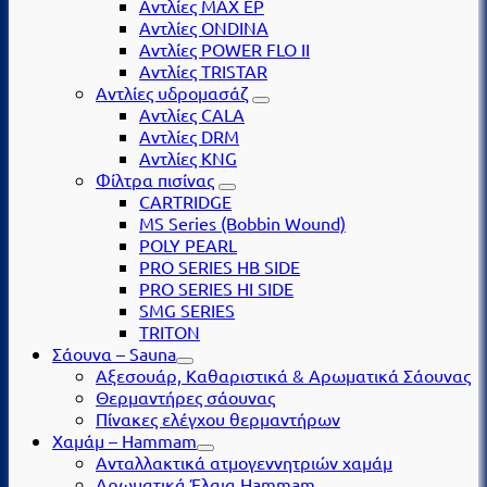
Αντλίες MAX EP
Αντλίες ONDINA
Αντλίες POWER FLO II
Αντλίες TRISTAR
Αντλίες υδρομασάζ
Αντλίες CALA
Αντλίες DRM
Αντλίες KNG
Φίλτρα πισίνας
CARTRIDGE
MS Series (Βobbin Wound)
POLY PEARL
PRO SERIES HB SIDE
PRO SERIES HI SIDE
SMG SERIES
TRITON
Σάουνα – Sauna
Αξεσουάρ, Καθαριστικά & Αρωματικά Σάουνας
Θερμαντήρες σάουνας
Πίνακες ελέγχου θερμαντήρων
Χαμάμ – Hammam
Ανταλλακτικά ατμογεννητριών χαμάμ
Αρωματικά Έλαια Hammam