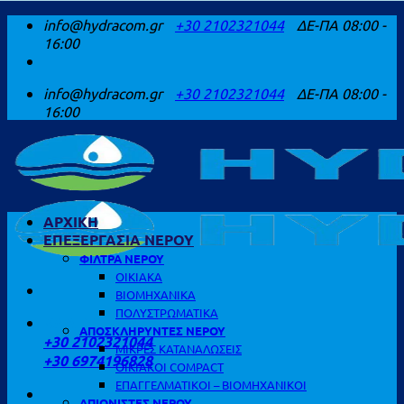
Μετάβαση
info@hydracom.gr
+30 2102321044
ΔΕ-ΠΑ 08:00 -
στο
16:00
περιεχόμενο
info@hydracom.gr
+30 2102321044
ΔΕ-ΠΑ 08:00 -
16:00
ΑΡΧΙΚΗ
ΕΠΕΞΕΡΓΑΣΙΑ ΝΕΡΟΥ
ΦΙΛΤΡΑ ΝΕΡΟΥ
ΟΙΚΙΑΚΑ
ΒΙΟΜΗΧΑΝΙΚΑ
ΠΟΛΥΣΤΡΩΜΑΤΙΚΑ
ΚΑΛΕΣΤΕ ΜΑΣ
ΑΠΟΣΚΛΗΡΥΝΤΕΣ ΝΕΡΟΥ
+30 2102321044
ΜΙΚΡΕΣ ΚΑΤΑΝΑΛΩΣΕΙΣ
+30 6974196828
ΟΙΚΙΑΚΟΙ COMPACT
ΕΠΑΓΓΕΛΜΑΤΙΚΟΙ – ΒΙΟΜΗΧΑΝΙΚΟΙ
ΑΠΙΟΝΙΣΤΕΣ ΝΕΡΟΥ