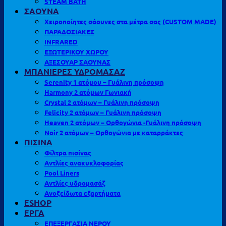
STEAM BATH
ΣΑΟΥΝΑ
Χειροποίητες σάουνες στα μέτρα σας (CUSTOM MADE)
ΠΑΡΑΔΟΣΙΑΚΕΣ
INFRARED
ΕΞΩΤΕΡΙΚΟΥ ΧΩΡΟΥ
ΑΞΕΣΟΥΑΡ ΣΑΟΥΝΑΣ
ΜΠΑΝΙΕΡΕΣ ΥΔΡΟΜΑΣΑΖ
Serenity 1 ατόμου – Γυάλινη πρόσοψη
Harmony 2 ατόμων Γωνιακή
Crystal 2 ατόμων – Γυάλινη πρόσοψη
Felicity 2 ατόμων – Γυάλινη πρόσοψη
Heaven 2 ατόμων – Ορθογώνια -Γυάλινη πρόσοψη
Noir 2 ατόμων – Ορθογώνια με καταρράκτες
ΠΙΣΙΝΑ
Φίλτρα πισίνας
Αντλίες ανακυκλοφορίας
Pool Liners
Αντλίες υδρομασάζ
Ανοξείδωτα εξαρτήματα
ESHOP
ΕΡΓΑ
ΕΠΕΞΕΡΓΑΣΙΑ ΝΕΡΟΥ