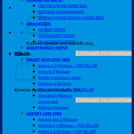
ΜΙΚΤΗΣ ΚΛΙΝΗΣ MIXED BED
ΔΙΣΤΗΛΟΙ ΒΙΟΜΗΧΑΝΙΚΟΙ
ΡΗΤΙΝΗ ΜΙΚΤΗΣ ΚΛΙΝΗΣ (MIXED BED)
ΑΦΑΛΑΤΩΣΗ
ΓΛΥΚΟΥ ΝΕΡΟΥ
ΥΦΑΛΜΥΡΟΥ ΝΕΡΟΥ
ΘΑΛΑΣΣΙΝΟΥ ΝΕΡΟΥ
Κανένα προϊόν στο καλάθι σας.
ΑΠΟΛΥΜΑΝΣΗ ΝΕΡΟΥ
SPA
Καλάθι
Επιστροφή στο κατάστημα
SMART WI-FI SPAS 2025
Kansas 2-3 θέσεων – TOP SELLER
Arizona 3 θέσεων
Seville 3 ατόμων – New!
Madison 4 θέσεων
Κανένα προϊόν στο καλάθι σας.
Florida 5 θέσεων – TOP SELLER
Montana 5 θέσεων
Επιστροφή στο κατάστημα
στρογγυλό
Athens 6 θέσεων
LUXURY LINE SPAS
Aegean Spa 2 θέσεων
Victoria 2-3 θέσεων – TOP SELLER
Andes 2-3 θέσεων – TOP SELLER